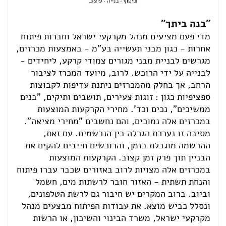
"בנה ביתך"
מדי פעם מציעים מנהל מקרקעי ישראל וחברות פיתוח
אחרות - כגון מבני תעשייה בע"מ - באמצעות מכרזים,
מגרשים לבניית מבני מגורים צמודי קרקע, ליחידים -
לבנייה על ידי הרוכש. לרוב, מיועד המכרז לציבור
הרחב, אך בחלק מהמכרזים ניתנת עדיפות לקבוצות
ספציפיות כגון : זוגות צעירים, תושבים ותיקים, "בנים
ממשיכים", נכים וכד'. מחירי הקרקעות המוצעות
במכרזים אלה נמוכים, והם נחשבים "מחירי מציאה".
מסיבה זו נערכת הגרלה בין הנרשמים. עם זאת,
ההרשמה מוגבלת בזמן, והרוכשים חייבים להקים את
הבניין תוך פרק זמן קצוב. הקרקעות המוצעות
במכרזים אלה מצויות לרוב באזורים שכבר עברו פיתוח
והנחת תשתית - האזור חובר לרשתות מים, חשמל
וביוב. ברוב המקרים יש חיבור גם לרשת הטלפונים,
ונסלל כביש מוצא. את עבודות הפיתוח מבצעים מנהל
מקרקעי ישראל, משרד הבינוי והשיכון, או הרשות