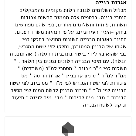
אגרות בנייה
מכלול תשלומים שגובה רשות מקומית מהמבקשים
היתרי בנייה. בכספים אלה מממנת הרשות עבודות
תשתית, פיתוח ותשלומים אחרים, כפי שהם מפורטים
בחוקי-העזר העירוניים, על פי הנחיות משרד הפנים.
החיוב באגרות הבנייה השונות מחושב בחלקו לפי
שטחו של הבניין המתוכנן, וחלקו לפי שטח המגרש,
כפי שהוא בא לידי ביטוי בתוכנית ההגשה (ראה תוכנית
הגשה). עם מיסי הבנייה השונים נמנים בין השאר : *
תשלום לפי מ"ר מבונה * מסחרי למ"ר (משרדים) *
ממ"ד למ"ר * סימון קו בניין * אגרת הריסה * מס
צינורות לפי שטח המגרש לפי מ"ר * מס ביוב לפי שטח
הבנייה לפי מ"ר * חיבור הבניין לרשת המים לפי מספר
הדירות * מדי-מים לדירות * מדי-מים לגינה * תיעול
וניקוז לשטח הבנייה