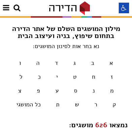
מילון המושגים השלם של אתר הדירה
התאמה לקורא מסך
בתחום שיפוץ, בניה ועיצוב הבית
נא בחר אות לסינון המושגים:
התאמה לעיוורי צבעים
א
ב
ג
ד
ה
ו
התאמה לכבדי ראיה
ז
ח
ט
י
כ
ל
תצוגה רגילה
מ
נ
ס
ע
פ
צ
הדגשת קישורים
ק
ר
ש
ת
כל המושגי
Aא
Aא
Aא
נמצאו
626
מושגים: