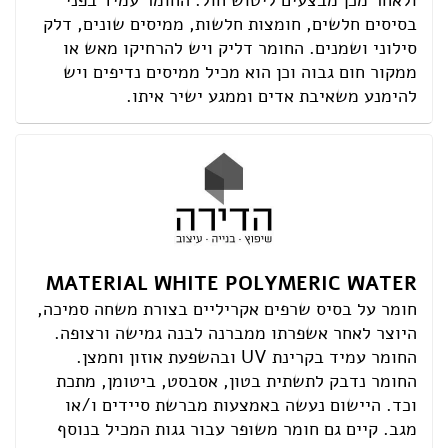
ולאחר מכן מבצעים ליטוש חול. החומר עמיד בפני
בסיסים חלשים, חומצות חלשות, ממיסים שונים, דלק
סילוני ושמנים. החומר דליק ויש להרחיקו מאש או
ממקור חום גבוה וכן הוא מכיל ממיסים נדיפים ויש
להימנע משאיבת אדים וממגע ישיר איתו.
MATERIAL WHITE POLYMERIC WATER
חומר על בסיס שרפים אקריליים בצורת משחה סמיכה,
היוצר לאחר אשפרתו ממברנה לבנה גמישה ורצופה.
החומר עמיד בקרינת UV ובהשפעת אוזון וחמצן.
החומר נדבק לתשתית בטון, אסבסט, ביטומן, מתכת
וכד. היישום נעשה באמצעות מברשת סיידים ו/או
מגב. קיים גם חומר משופר עבור גגות המכיל בנוסף