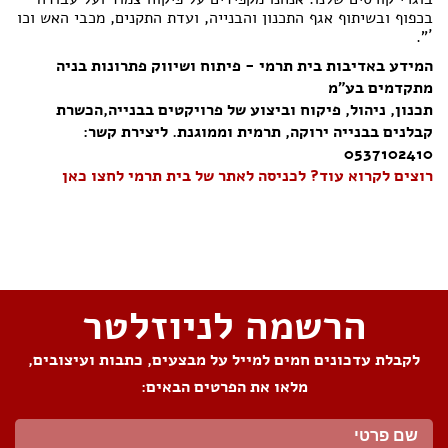
בכפוף ובשיתוף אגף התכנון והבנייה, ועדת התקנים, מכבי האש וכו
´".
המידע באדיבות בית תרמי - פיתוח ושיווק פתרונות בניה
מתקדמים בע"מ
תכנון, ניהול, פיקוח וביצוע של פרויקטים בבנייה,הכשרת
קבלנים בבנייה ירוקה, תרמית וממוגנת. ליצירת קשר:
0537102410
רוצים לקרוא עוד? לכניסה לאתר של בית תרמי לחצו כאן
שתפו את העמוד
הרשמה לניוזלטר
לקבלת עדכונים חמים למייל על מבצעים, כתבות ועיצובים,
מלאו את הפרטים הבאים: