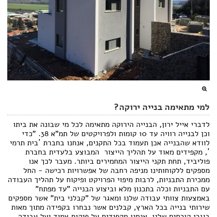
למי מתאימה בנייה ירוקה?
לדברי אייל ירון, הבנייה הירוקה מתאימה לכל מי שבונה את ביתו
וכן לבנייה רוויה עד 10 קומות ולפרויקטים של תמ"א 38. "כדי
לוודא שהבנייה אכן תעמוד בכל התקנים, אנחנו בחברת ´בית תרמי
´, מקפידים מאוד על תהליך הייצור  המבוצע בלעדית בחברת
פוליביד, תחת תקני הייצור המחמירים ביותר. מעבר לכך אנו
מספקים ללקוחותינו מניפה רחבה של אפשרויות רכישה - החל
ממכירת התבניות, לרבות מיפוי הפרויקט ופיקוח על תהליך העבודה
עם התבניות וכלה בתכנון מלא וביצוע הבנייה "עד מפתח"
באמצעות צוותי עבודה שלנו ומאגר של "קבלני בית" אשר מספקים
שירותי בנייה בכל הארץ, קבלנים אשר נבחרו בקפידה מתוך מאות
בוגרי קורסים שלנו. אנחנו מקפידים על פיקוח צמוד ועל עבודה