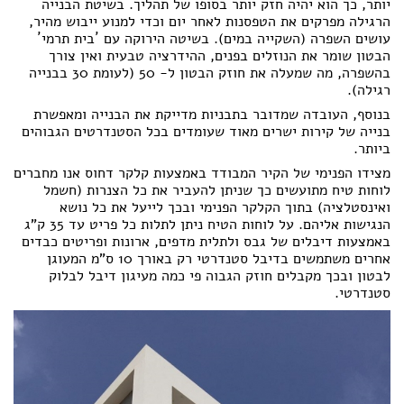
יותר, כך הוא יהיה חזק יותר בסופו של תהליך. בשיטת הבנייה
הרגילה מפרקים את הטפסנות לאחר יום וכדי למנוע ייבוש מהיר,
עושים השפרה (השקייה במים). בשיטה הירוקה עם ´בית תרמי´
הבטון שומר את הנוזלים בפנים, ההידרציה טבעית ואין צורך
בהשפרה, מה שמעלה את חוזק הבטון ל- 50 (לעומת 30 בבנייה
רגילה).
בנוסף, העובדה שמדובר בתבניות מדייקת את הבנייה ומאפשרת
בנייה של קירות ישרים מאוד שעומדים בכל הסטנדרטים הגבוהים
ביותר.
מצידו הפנימי של הקיר המבודד באמצעות קלקר דחוס אנו מחברים
לוחות טיח מתועשים כך שניתן להעביר את כל הצנרות (חשמל
ואינסטלציה) בתוך הקלקר הפנימי ובכך לייעל את כל נושא
הנגישות אליהם. על לוחות הטיח ניתן לתלות כל פריט עד 35 ק"ג
באמצעות דיבלים של גבס ולתלית מדפים, ארונות ופריטים כבדים
אחרים משתמשים בדיבל סטנדרטי רק באורך 10 ס"מ המעוגן
לבטון ובכך מקבלים חוזק הגבוה פי כמה מעיגון דיבל לבלוק
סטנדרטי.