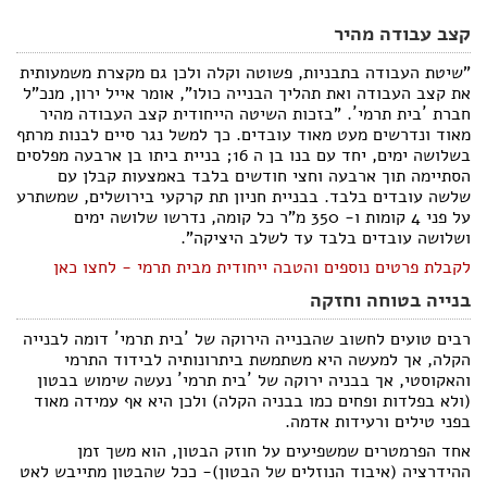
קצב עבודה מהיר
"שיטת העבודה בתבניות, פשוטה וקלה ולכן גם מקצרת משמעותית
את קצב העבודה ואת תהליך הבנייה כולו", אומר אייל ירון, מנכ"ל
חברת ´בית תרמי´. "בזכות השיטה הייחודית קצב העבודה מהיר
מאוד ונדרשים מעט מאוד עובדים. כך למשל נגר סיים לבנות מרתף
בשלושה ימים, יחד עם בנו בן ה 16; בניית ביתו בן ארבעה מפלסים
הסתיימה תוך ארבעה וחצי חודשים בלבד באמצעות קבלן עם
שלשה עובדים בלבד. בבניית חניון תת קרקעי בירושלים, שמשתרע
על פני 4 קומות ו- 350 מ"ר כל קומה, נדרשו שלושה ימים
ושלושה עובדים בלבד עד לשלב היציקה".
לקבלת פרטים נוספים והטבה ייחודית מבית תרמי - לחצו כאן
בנייה בטוחה וחזקה
רבים טועים לחשוב שהבנייה הירוקה של ´בית תרמי´ דומה לבנייה
הקלה, אך למעשה היא משתמשת ביתרונותיה לבידוד התרמי
והאקוסטי, אך בבניה ירוקה של ´בית תרמי´ נעשה שימוש בבטון
(ולא בפלדות ופחים כמו בבניה הקלה) ולכן היא אף עמידה מאוד
בפני טילים ורעידות אדמה.
אחד הפרמטרים שמשפיעים על חוזק הבטון, הוא משך זמן
ההידרציה (איבוד הנוזלים של הבטון)- ככל שהבטון מתייבש לאט