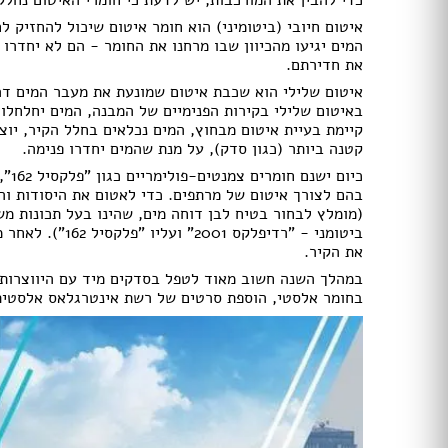
איטום חיובי (ביטומיני) הוא חומר איטום שיכול להחזיק ל
ריהוט גן במבצע
המים יגיעו מהכיוון שבו מרחנו את החומר - הם לא יחדרו 
נדנדות וערסלים
את חדירתם.
מיטות שיזוף
איטום שלילי הוא שכבת איטום שמונעת את מעבר המים דר
כסאות נוח
באיטום שלילי בקירות הפנימיים של המבנה, המים יחלחלו 
ריהוט גן ראטן
קיימת בעיית איטום מבחוץ, המים נכלאים בחלל הקיר, יו
ריהוט גן מפלסטיק
קטנה ביותר (כגון סדק), על מנת שהמים יחדרו פנימה.
כיו
פרגולות
בהם לצורך איטום של מרתפים. כדי לאטום את היסודות וה
וילונות
(מומלץ לבחור בטיח לבן דוחה מים, שהינו בעל תכונות מ
ביטומני - "רדיפל
תנור אפיה
את הקיר.
תנור משולב
במהלך השנה חשוב מאוד לטפל בסדקים מיד עם היווצרותם
קולט אדים
בחומר אלסטי, הוספת סרטים של רשת אינטרגלאס אלסטית,
מקררים
מיקסר
כיריים גז
כיריים חשמליים
מיקרוגל
מקררי יין
בלנדר