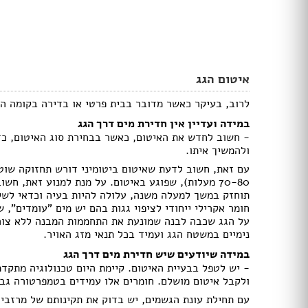
דלתות הזזה
דלת עם חלון / צוהר
דלתות למינטו
ידיות לדלתות
ציפוי לדלתות
איטום הגג
דלת בלגית
לרוב, בעיקר כאשר מדובר בבית פרטי או בדירה בקומה הע
במידה ועדיין אין חדירת מים דרך הגג
ברזים
- חשוב לחדש את האיטום, כאשר בבחירת סוג האיטום, כדאי
כיורים
ולהמשיך איתו.
אמבטיות ומקלחונים
עם זאת, חשוב לדעת שאיטום ביטומיני דורש תחזוקה שוט
אסלות
70-80 מעלות), שפוגע באיטום. על מנת למנוע זאת, ח
ארונות אמבטיה
תוחזק במשך למעלה משנה, עלולה להיות בעיה וכדאי לשקול
אביזרים
חומר אקרילי ייחודי לציפוי גגות בהם יש מים "עומדים", שפ
כלים סניטריים במבצע
על הגג שכבה לבנה שמונעת את התחממות המבנה ללא צורך
ג'קוזי
נימיים במשטח הגג ועמיד בכל תנאי מזג האויר.
סאונות
במידה שיודעים שיש חדירת מים דרך הגג
- יש לטפל בבעיית האיטום. קיימת היום טכנולוגיה מתקד
מקלחון פינתי
ולקבל איטום מושלם. חומרים אלו עמידים בטמפרטורה גבו
מקלחון חזית
עם תחילת עונת הגשמים, יש בדוק את תקינותם של מרזבי ה