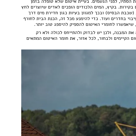
עבודות גבס
 הסתיו, לפני הגשמים. בעיית איטום שלא טופלה בזמן
בקירות. בקיץ, המים הלכודים הופכים לאדים שיוצרים לחץ
דפים
שיפוצים ותיקונים
שכבת הבסיס) ובכך למגוון בעיות כגון חדירת מים דרך
פים
צבעים
בוי בחדרים ועוד. כדי להימנע מכל זה, הכנת הבית לחורף
חידוש ומכירת רהיטים
שיאפשרו לחומרי האיטום להספיק להיספג טוב יותר.
אינסטלטורים
ת המבנה, ולכן יש לבדוק ולהתייחס לכולה ולא רק
גינון ואביזרים לגינה
ום הקיימים ולבחור, לכל אזור, את חומר האיטום המתאים
מסגריות
עבודות אלומיניום
פיקוח בניה
קבלנים