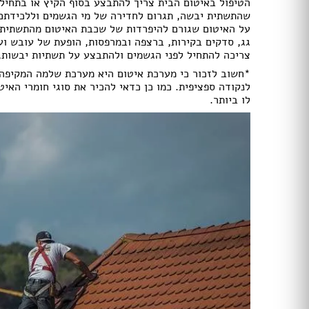
תאורה לחדרי ילדים
הטיפול באיטום הבית צריך להתבצע בסוף הקיץ או בתחילת
שהתשתית יבשה, תגרום לחדירה של מי הגשמים וללכידתם 
חנויות רהיטים עו
על האיטום שגורם להיפרדות של שכבת האיטום מהתשתית (
ריהוט וינטאג' / רטרו
חנויות תאורה עוד
גג, סדקים בקירות, ברצפה ובמרפסות, הופעת של עובש ועי
ריהוט מודרני
צריכה להתחיל לפני הגשמים ולהתבצע על תשתיות יבשות, 
ריהוט כפרי
*חשוב לזכור כי מערכת איטום היא מערכת שלמה המקיפה א
ריהוט עתיק
לנקודה ספציפית. כמו כן כדאי להכיר את סוגי חומרי האיט
רהיטים מעץ מלא
לו ביותר.
רהיטים במבצע
רהיטים עודפים
מערכות ישיבה
פינות אוכל קומפלט
שולחנות
כסאות
ארונות
מזנונים ושידות
מיטות
ריהוט לחדר עבודה / משרד
חדרי ילדים קומפלט
חדרי שינה קומפלט
כורסאות טלוויזיה