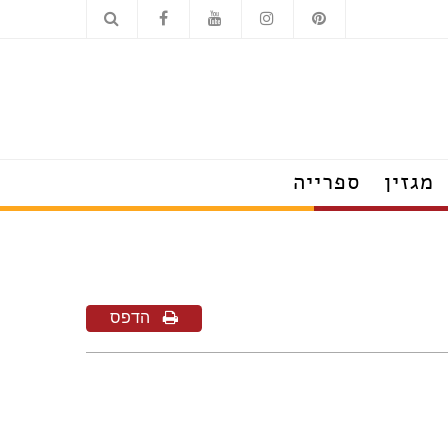
כלים סניטריים
מוצרי חשמל
מגזין
ספרייה
הצצה לבתים מעוצבים
טרנדים שמלבישים את הבית
עשו זאת בעצמכם
על עיצוב ומה שחשוב
פנג שוואי
הדפס
חדש בעיצוב
טיפים לצרכנות נבונה
תערוכות, חידושים ואירועים
ראיונות אישיים עם מובילי תחום
כשעיצוב וטבע נפגשים