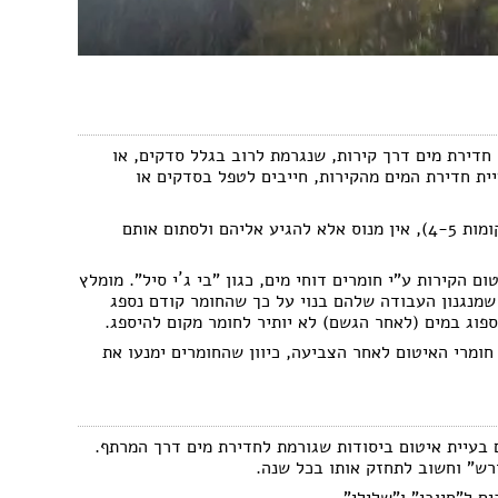
חדירת מים דרך קירות, שנגרמת לרוב בגלל סדקים, או
רות. כדי לפתור את בעיית חדירת המים מהקירות, חייבים לטפל בסדקים או
בבתים משותפים שבהם אין גישה לסדקים (למשל בתים בקומות 4-5), אין מנוס אלא להגיע אליהם ולסתום אותם
 הקירות ע"י חומרים דוחי מים, כגון "בי ג´י סיל". מומלץ
שמנגנון העבודה שלהם בנוי על כך שהחומר קודם נספג
פוג במים (לאחר הגשם) לא יותיר לחומר מקום להיספג.
חומרי האיטום לאחר הצביעה, כיוון שהחומרים ימנעו את
 בעיית איטום ביסודות שגורמת לחדירת מים דרך המרתף.
ורש" וחשוב לתחזק אותו בכל שנה.
ם ל"חיובי" ו"שלילי".