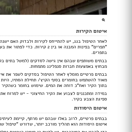
טפטים
תמונות טפט
תמונות לבית
מתלי בגדים
מראות
איטום הקירות
פסלים
לאחר הטיפול בגג, יש להתייחס לקירות ולבדוק האם ישנה 
פתרונות אחסון
"תפרים" בפינות המבנה או בין 2 קי
שטיחים
בתפרים.
כריות
פופים
מבחוץ באמצעות חברות סנפלינג מתמחות.
פחים
בבתים פרטיים מומלץ לאחר הטיפול בסדקים לשפר את איטום
מאוד להשתמש בחומרים בסוף הקיץ/ תחילת הסתיו, היות 
מעליות
בתוך הקיר ואח"כ דוחה את המים. שימוש בחומר כשהקיר ס
מעלון מדרגות
במידה ומתכננים לצבוע את הקיר החיצוני - יש למרוח את 
ספיגת הצבע בקיר.
מפות
איטום היסודות
כריות
כריות שינה
בבתים פרטיים, לרוב באלו שבהם יש מרתף, קיימת לעיתים
שטיחים
איטום היסודות הוא תהליך מורכב יותר, שדורש "טיפול ש
כיסויים וריפודים
כדי להבין את המורכבות, יש לדעת כי חומרי האיטום נחלקי