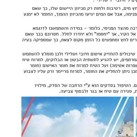
חץ מים, רטיבות ולחות רק מכיוון היישום שלו, כך שאם
פנימה, אבל אם המים יגיעו מהכיוון ההפוך, החומר לא ימנע
כה מהצד הפנימי, כלומר - במידה והשתמשנו לדוגמא
אל הקיר, אך "יחסמו" ולא יחדרו לחלל. חסרונם בכך שאם
צרים לחץ ומחפשים כל הזמן מקום לצאת, כך שמספיקה בעיה
ם ישנם חומרים צמנטים-פולימריים כגון "פלקסיל 162", שיכולים להחזיק איטום חיובי ושלילי ולכן מומלץ להשתמש
מרתפים, יש להגיע לתשתית הבטון או הבלוקים, למרוח טיח
שפרות אטימה) ועל הטיח למרוח את חומר האיטום (חומר
קס 2001" ועליו "פלקסיל 162"). לאחר מכן ניתן להחליק את החומר, למרוח פריימר ורק עליו לצבוע
. הטיפול בסדקים הוא ע"י הרחבה של הסדק, מילויו
 סגירה עם טיח או בגר ולבסוף צביעה.