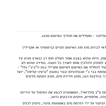
ליונה - מתחילים את תהליך האיטום מהגג.
 לבדוק מהו סוג האיטום הקיים (ביטומיני או אקרילי)
פת, היות שהוא בצבע אפור וקולט חום רב (בארץ מגיע עד
שוב לתחזק ולהלבין אותו לאורך כל השנה. במידה שהוא לא
 להחליף את האיטום לאיטום אקרילי כגון ה"ביג´י גלו" -
ותח בבי ג´י טכנולוגיות ובנוי בסגנון "גרעין-קליפה", יוצר
 בהלבנת הגג, מונע חדירת מים, מונע הופעת סדקים
מת ע"ב פולרואיד, המאפשרת לבצע את הטיפול על היריות
הה, אלסטיים, חזקים ונדבקים היטב.
ניקוז על ידי הזרמת מים באמצעות צינור, ניקיון לכלוך