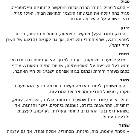
סגול
- הסגול מכיל בתוכו הרבה אדום ומתקשר לרוחניות ופילוסופיה.
סגול כהה יעלה את הביטחון העצמי ותחושת הכוח, ואילו סגול
בהיר ישפיע על ההשראה והרוח.
ירוק
- הירוק (יסוד העץ) מתקשר לצמיחה, התחלות חדשות, חיבור
לטבע, רוגע, שפע חומרי והשראה, אך גם לקנאה (הדשא של השכן
ירוק יותר).
כתום
- צבע שמעורר תשוקות, בעיקר למזון. הצבע נתפס גם כחברתי
והוא בעל השפעה על האופטימיות, שמחת החיים והאומץ. עודף
כתום מעורר יהירות וכתום בגוון אפרסק ישפיע על חיי האהבה.
צהוב
- הוא משתייך ליסוד האדמה וקשור בחוכמה וידע. הוא מעורר
תקווה, מנטרל פחדים ומרחיב את המודעות.
כחול  צבע (יסוד מים) שמשדר נינוחות, שלווה, השראה, עומק,
רוחניות, התחשבות בזולת, נאמנות ביחסים, יושר והגינות, אך
כשהוא דומיננטי הוא גורם לחוסר פעילות, לעייפות, לעצבות
ולבעיות עיכול.
שחור
- מסמל עוצמה, כוח, מיניות, מסתורין, אפלה ופחד, אך גם עוצמה