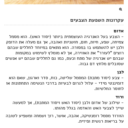
עקרונות השפעת הצבעים
אדום
- הצבע בעל האנרגיה העוצמתית ביותר (יסוד האש). הוא מסמל
צמיחה, שפע, חיות, חום, חושניות ואהבה, אך גם מעלה את הדופק
ולכן יש להשתמש בו במסורה. הוא מתאים במיוחד לחללים שבהם
רוצים "לעורר" את האווירה, אך לא מומלץ לשימוש במקומות
שבהם יש אנרגיה של מתח וכעס, כמו גם לחללים שבהם יש אנשים
שסובלים מלחץ דם גבוה.
לבן
- צבע (יסוד מתכת) המסמל שליטה, כוח, סדר וארגון, שאם הוא
דומיננטי מידי - עלול לגרום לבעיות בדרכי הנשימה התחתונות או
לחוסר החלטיות.
ורוד
- שילוב של אדום ולבן (יסוד האש ויסוד המתכת), אך למעשה
שייך לצבעי האש והאדמה בגלל מהותו.
הוורוד מסמל רומנטיקה, אהבה, אושר, רוך ושמחה ומשפיע לטובה
על בריאות רגשית ופיזית.