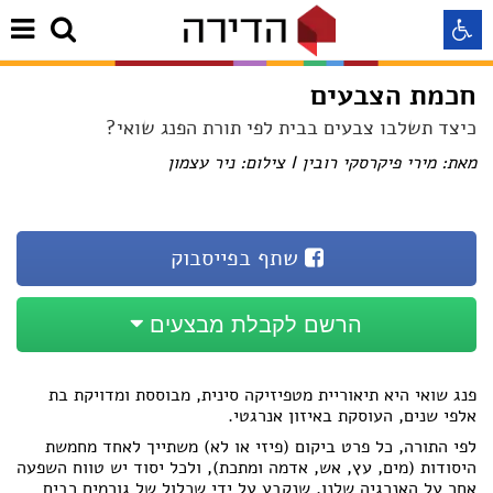
חכמת הצבעים
התאמה לקורא מסך
כיצד תשלבו צבעים בבית לפי תורת הפנג שואי?
מאת: מירי פיקרסקי רובין I צילום: ניר עצמון
התאמה לעיוורי צבעים
התאמה לכבדי ראיה
שתף בפייסבוק
תצוגה רגילה
הרשם לקבלת מבצעים
הדגשת קישורים
פנג שואי היא תיאוריית מטפיזיקה סינית, מבוססת ומדויקת בת
אלפי שנים, העוסקת באיזון אנרגטי.
Aא
Aא
לפי התורה, כל פרט ביקום (פיזי או לא) משתייך לאחד מחמשת
Aא
היסודות (מים, עץ, אש, אדמה ומתכת), ולכל יסוד יש טווח השפעה
אחר על האנרגיה שלנו, שנקבע על ידי שכלול של גורמים רבים