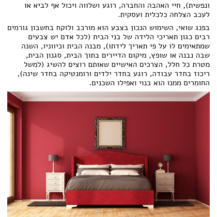
ונפשית), חיי האהבה והחברה, רוגע ושלווה ויכול אף לביא או
לעכב הצלחה כלכלית ועסקית.
בפנג שואי, השימוש הנכון בצבע הוא מורכב ולוקח בחשבון גורמים
רבים כגון תאריכי הלידה של בני הבית (לכל אדם יש צבעים
שמתאימים לו על פי תאריך לידתו), מבנה הבית וכיווניו, השנה
שבה נבנה או שופץ, מיקום הדיירים בתוך הבית, סגנון הבית,
מטרת כל חלל, הצרכים האישיים שאותם רוצים להשיג (למשל
ריכוז בחדר עבודה, רוגע בחדר ילדים ורומנטיקה בחדר שינה),
החומרים ממנו הוא בנוי ואפילו השכנים.