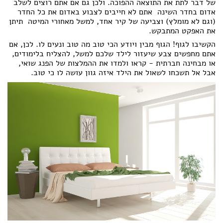
של דבר לתת את התוצאה ההפוכה. ולכן גם אם אתם רוצים לשלב
אדום בחדר השינה  אתם לא חייבים לצבוע באדום את כל החדר
(וגם לא מומלץ) וצביעה של קיר אחד, למשל מאחורי המיטה  תיתן
את האפקט המתבקש.
הקשיבו לגוף! הגוף מבין ויודע הכי טוב מה טוב ונעים לו. לכן, אם
אתם מחפשים צבע שיעזור לילד שלכם למשל, להצליח בלימודים,
או מבחינה חברתית - קראו ולמדו את ההמלצות של הפנג שואי,
אבל אל תשכחו לשאול את הילד איזה גוון עושה לו כי טוב.