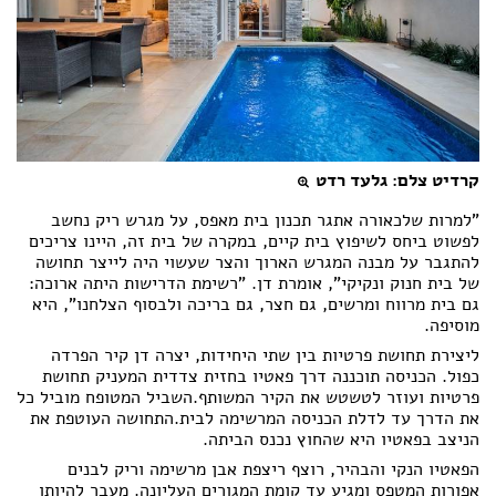
קרדיט צלם: גלעד רדט
"למרות שלכאורה אתגר תכנון בית מאפס, על מגרש ריק נחשב
לפשוט ביחס לשיפוץ בית קיים, במקרה של בית זה, היינו צריכים
להתגבר על מבנה המגרש הארוך והצר שעשוי היה לייצר תחושה
של בית חנוק ונקיקי", אומרת דן. "רשימת הדרישות היתה ארוכה:
גם בית מרווח ומרשים, גם חצר, גם בריכה ולבסוף הצלחנו", היא
מוסיפה.
ליצירת תחושת פרטיות בין שתי היחידות, יצרה דן קיר הפרדה
כפול. הכניסה תוכננה דרך פאטיו בחזית צדדית המעניק תחושת
פרטיות ועוזר לטשטש את הקיר המשותף.השביל המטופח מוביל כל
את הדרך עד לדלת הכניסה המרשימה לבית.התחושה העוטפת את
הניצב בפאטיו היא שהחוץ נכנס הביתה.
הפאטיו הנקי והבהיר, רוצף ריצפת אבן מרשימה וריק לבנים
אפורות המטפס ומגיע עד קומת המגורים העליונה. מעבר להיותו