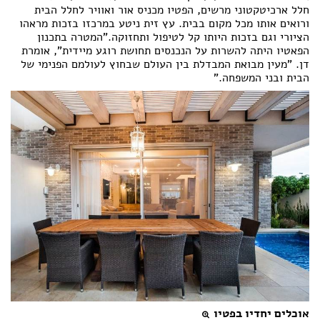
חלל ארכיטקטוני מרשים, הפטיו מכניס אור ואוויר לחלל הבית
ורואים אותו מכל מקום בבית. עץ זית ניטע במרכזו בזכות מראהו
הציורי וגם בזכות היותו קל לטיפול ותחזוקה."המטרה בתכנון
הפאטיו היתה להשרות על הנכנסים תחושת רוגע מיידית", אומרת
דן. "מעין מבואת המבדלת בין העולם שבחוץ לעולמם הפנימי של
הבית ובני המשפחה."
אוכלים יחדיו בפטיו