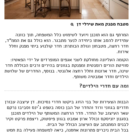
מטבח מפנק מאת שירלי דן
המרתף גם הוא תוכנן ויועד לשימוש כלל המשפחה, תוך כוונה
עתידית להסב אותו כיחידה לנער מתבגר. הוא כולל גם את הממ"ד,
חדר רחצה, מטבחון וגולת הכותרת: חדר קולנוע ביתי מפנק וחלל
אירוח.
הקומה העליונה מחולקת לשני אגפים המופרדים על ידי הפאטיו:
סוויטת הורים רומנטית ומפנקת בגוונים בהירים ורכים הכוללת חדר
שינה, חדר ארונות וחלל רחצה אלגנטי. בנוסף, החדרים של שלושת
הילדים וחדר אמבטיה משותף.
ומה עם חדרי הילדים?
הבנות הצעירות של בני הזוג ביקשו חדרי נסיכות. דן עיצבה עבורן
חדרים בגווני ורוד והחדר של הבן כוסה בטפט ג´ינס וסביבו נרקם
שאר העיצוב של החדר. חדר הרחצה המשותף של הילדים תוכנן
בסגנון יוניסקס וכולל ארון אמבט בגוון פיסטוק, ריצפת פרקט וקיר
לבנים המתכתב עם העיצוב הכולל של הבית.
בכל הבית ניכרים פתרונות אחסנה, כיאה למשפחה פעילה בת חמש