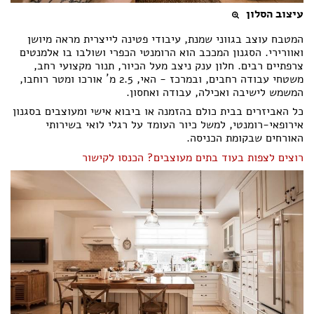
עיצוב הסלון
המטבח עוצב בגווני שמנת, עיבודי פטינה לייצרית מראה מיושן
ואוורירי. הסגנון המככב הוא הרומנטי הכפרי ושולבו בו אלמנטים
צרפתיים רבים. חלון ענק ניצב מעל הכיור, תנור מקצועי רחב,
משטחי עבודה רחבים, ובמרכז - האי, 2.5 מ´ אורכו ומטר רוחבו,
המשמש לישיבה ואכילה, עבודה ואחסון.
כל האביזרים בבית כולם בהזמנה או ביבוא אישי ומעוצבים בסגנון
אירופאי-רומנטי, למשל כיור העומד על רגלי לואי בשירותי
האורחים שבקומת הכניסה.
רוצים לצפות בעוד בתים מעוצבים? הכנסו לקישור