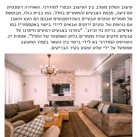
עיצוב הסלון משלב בין העיצוב הכפרי למודרני. האווירה רומנטית
ומרגיעה, סכמת הצבעים והחומרים בחלל, כמו בבית כולו, מבוססת
על חומרים וגוונים טבעיים כשהדומננטים שבהם הם העץ והאבן
עם נגיעות של גוונים ירוקים שבאים ליידי ביטוי באקססוריז כמו
עציצים, כריות נוי וכיוב´. "בחרנו בצבעים רגועים וויתרנו על
צבעים חזקים שהיו מתחרים בלוק האותנטי של החלל", אומרת דן.
הטוויסט המודרני בא לידי ביטוי בין השאר בקמין המעוצב
שמופעל על ידי שלט שקוע בקיר הבריקים.