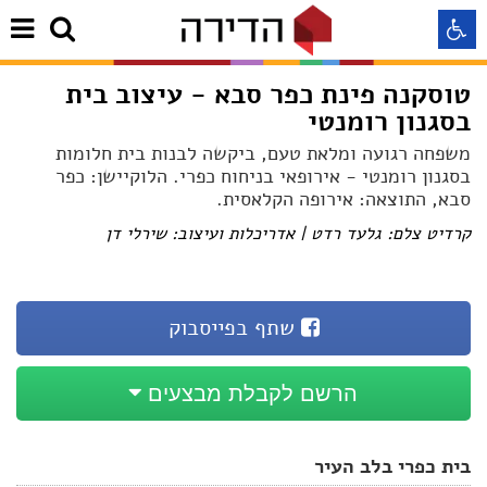
טוסקנה פינת כפר סבא - עיצוב בית
בסגנון רומנטי
התאמה לקורא מסך
משפחה רגועה ומלאת טעם, ביקשה לבנות בית חלומות
בסגנון רומנטי - אירופאי בניחוח כפרי. הלוקיישן: כפר
התאמה לעיוורי צבעים
סבא, התוצאה: אירופה הקלאסית.
קרדיט צלם: גלעד רדט | אדריכלות ועיצוב: שירלי דן
התאמה לכבדי ראיה
תצוגה רגילה
שתף בפייסבוק
הדגשת קישורים
הרשם לקבלת מבצעים
Aא
Aא
Aא
בית כפרי בלב העיר