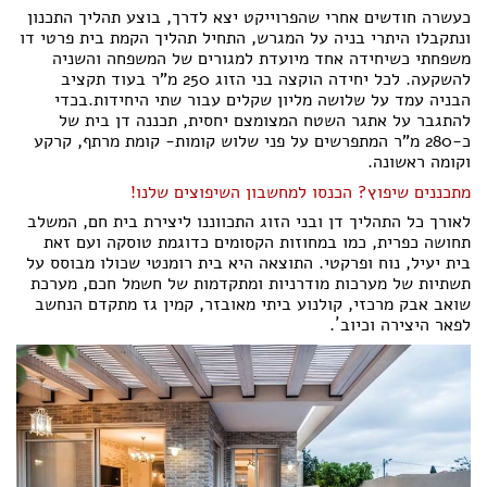
כעשרה חודשים אחרי שהפרוייקט יצא לדרך, בוצע תהליך התכנון
ונתקבלו היתרי בניה על המגרש, התחיל תהליך הקמת בית פרטי דו
משפחתי כשיחידה אחד מיועדת למגורים של המשפחה והשניה
להשקעה. לכל יחידה הוקצה בני הזוג 250 מ"ר בעוד תקציב
הבניה עמד על שלושה מליון שקלים עבור שתי היחידות.בכדי
להתגבר על אתגר השטח המצומצם יחסית, תכננה דן בית של
כ-280 מ"ר המתפרשים על פני שלוש קומות- קומת מרתף, קרקע
וקומה ראשונה.
מתכננים שיפוץ? הכנסו למחשבון השיפוצים שלנו!
לאורך כל התהליך דן ובני הזוג התכווננו ליצירת בית חם, המשלב
תחושה כפרית, כמו במחוזות הקסומים כדוגמת טוסקה ועם זאת
בית יעיל, נוח ופרקטי. התוצאה היא בית רומנטי שכולו מבוסס על
תשתיות של מערכות מודרניות ומתקדמות של חשמל חכם, מערכת
שואב אבק מרכזי, קולנוע ביתי מאובזר, קמין גז מתקדם הנחשב
לפאר היצירה וכיוב´.