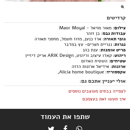
קרדיטים
צילום:
מאור מויאל - Maor Moyal
עבודות גבס:
בן זוהר
גופי תאורה:
ארז כנען, מזוז חשמל, מחסני תאורה
נגרות:
נגריית חצרים- עץ במדבר
פריט אומנות:
ענת כהן
ריהוט:
קאדו עיצוב וריהוט, ARIK Design אריק דיזיין
שטיחים:
השטיח האדום
ארונות:
אידיאל ארונות הזזה
אקססוריז:
Alicia home boutique,
אולי יעניין אתכם גם:
לצפייה בבתים מעוצבים נוספים
איך תעשו זאת בעצמכם
שתפו את העמוד