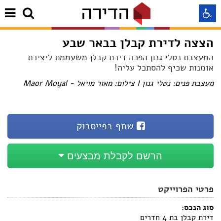
הצצה לדירת קבלן בבאר שבע
התאמה לקורא מסך
המעצבת נטלי גנון הפכה דירת קבלן משעממת ליצירת
אומנות שכיף להסתכל עליה!
התאמה לעיוורי צבעים
מעצבת פנים: נטלי גנון I צילום: מאור מויאל - Maor Moyal
התאמה לכבדי ראיה
שתף בפייסבוק
תצוגה רגילה
הרשם לקבלת מבצעים
הדגשת קישורים
פרטי הפרוייקט
Aא
Aא
Aא
סוג הנכס:
דירת קבלן בת 4 חדרים