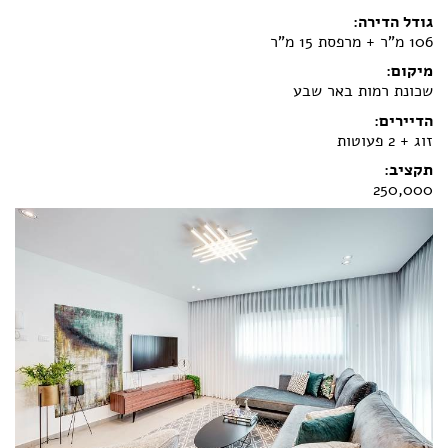
גודל הדירה:
הצהרת נגישות
106 מ"ר + מרפסת 15 מ"ר
מיקום:
שכונת רמות באר שבע
הדיירים:
זוג + 2 פעוטות
תקציב:
250,000