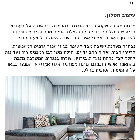
עיצוב הסלון:
תכנית תאורה שקועת גבס תוכננה בהקפדה ובחשיבה על העמדת
הריהוט בחלל הציבורי כולו בשילוב גופים מתכווננים שטופי אור
לצד גוף תאורה חיצוני אשר גונב את ההצגה בכל פעם מחדש.
נבחרה מערכת ישיבה מבד קטיפה בגוון אפור גרפיט המאפשרת
לדיירי הבית אירוח רחב ידיים, ווילון משי לבן המכניס רוך ועדינות
לחלל לצד כריות נועזות בירוק. שולחן בנגרות המשלבת מתכת
בהתאמה אישית וכמובן מזנון מפורניר אגוז אמריקאי המנצח בגאון
על החמימות הסופית בחלל.