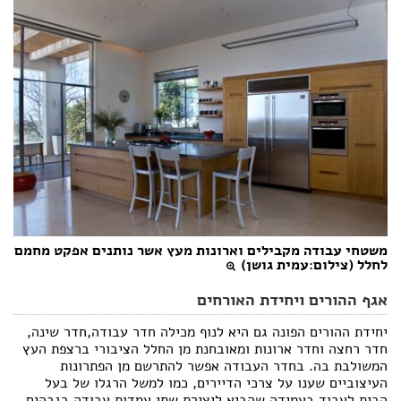
משטחי עבודה מקבילים וארונות מעץ אשר נותנים אפקט מחמם
לחלל (צילום:עמית גושן)
אגף ההורים ויחידת האורחים
יחידת ההורים הפונה גם היא לנוף מכילה חדר עבודה,חדר שינה,
חדר רחצה וחדר ארונות ומאובחנת מן החלל הציבורי ברצפת העץ
המשולבת בה. בחדר העבודה אפשר להתרשם מן הפתרונות
העיצוביים שענו על צרכי הדיירים, כמו למשל הרגלו של בעל
הבית לעבוד בעמידה שהביא ליצירת שתי עמדות עבודה בגבהים