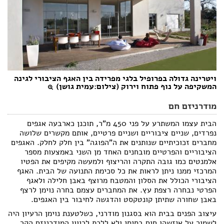
ויטרינה גדולה בפרופיל בלגי מפרידה בין האגף הציבורי לגינה
המשקיפה על נוף פתוח וירוק (צילום:עמית גושן)
מודרניזם חם
הבית עצמו המשתרע על פני 450 מ"ר, תוכנן כארבעה אגפים
נפרדים, שניים ציבוריים ושניים פרטיים, אותם מקשרים שלושה
מחברים זכוכיתיים שנותנים את ה"הפוגה" בין חלק לחלק. האגפים
הציבוריים והפרטיים מובחנים האחד מן השני באמצעות מספר
אלמנטים כמו גובה התקרה והריצוף ולמעשה מקיפים את הפטיו
המרכזי ממנו ניתן לראות את כל סכימת התנועה של הבית. האגף
הציבורי הכולל את הסלון והמטבח מרוצף באבן חלילה ולאגף
הפרטי נבחרה רצפת עץ. את המחברים עצמם בחרה נוימן לרצף
באבן שחורה שתיתן קונטקסט והדגשה לחיבור בין האגפים.
עיצוב הפנים בבית הוא בסגנון מודרני, כשלטענת נוימן הרעיון היה
לשמור על איזשהו חום בסיסי ולא ללכת לכיוון המודרניזם הקר,