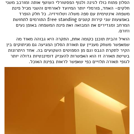
הסלון פתוח כולו לגינה ולנוף הפסטורלי העוטף אותה ומורכב משני
חלקים- האחד, פורמלי יותר המיועד לאורחים והשני מכיל פינת
משפחה אינטימית עם ספה משלה וטלוויזיה. כל חלק הופרד
באמצעות שני קירות קטנים free standing התורמים לתחושת
המרחב ומגדירים את המבואה ואת פינת המשפחה באופן נעים
וזורם.
הואיל והבית תוכנן כקומה אחת, התקרה היא גבוהה מאוד מה
שמאפשר משחק מעניין עם תאורת הסלון המגיעה גם מניתוקים בין
הקיר לתקרת הגבס וגם מן הספוטים השקועים בה. אחד היתרונות
בשיטת תאורה זו הוא האפשרות להעניק דומיננטיות גדולה יותר
לגופי תאורה תלויים כפי שאפשר לראות בפינת האוכל.