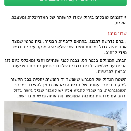
הצהרת נגישות
5 דונמים טובלים בירוק עמדו לרשותה של האדריכלית ומעצבת
הפנים,
שרון נוימן
, בהם נדרשה לתכנן, בהתאם לזכויות הבנייה, בית פרטי שמצד
אחד יהיה גדול ומרווח ומצד שני שלא יהיה מנקר עיניים ונגיש
מידי לרחוב.
הבית, הממוקם בכפר הס, נבנה לפני שנתיים וחצי ומאכלס כיום זוג
הורים עם שלושה ילדים בוגרים שלדברי נוימן ניחנים בצניעות
וברצון לפרטיות.
השטח הגדול של המגרש שאפשר יד חופשית יחסית בכל הקשור
למיקום וכיוני האוויר של הבית הביא את נוימן להציבו במרכז
הטופוגרפיה, כך שכדי להגיע אליו יש לעבור שביל גישה גדול
ורחב עם מדרגות נמוכות המאפשר את אותה פרטיות נדרשת.