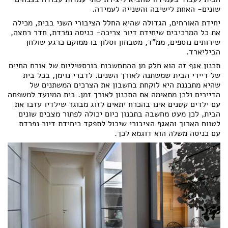
שונים- האחת לישיבה והשנייה לעמידה.
יחידת האורחים, הגדולה שהיא החלל הציבורי השני בבית, מכילה
את כל המרכיבים שיחידת דיור צריכה- כניסה נפרדת, חדר רחצה,
שירותים נוספים, ממ"ד, מטבחון וסלון בו ממוקם כרגע שולחן
הביליארד.
תכנון אגף זה הוא חלק מן ההתחשבות בורסטיליות של אורח החיים
של דיירי הבית שמשתנה לאורך השנים. לדברי נוימן, בכל בית
שהיא מתכננת היא לוקחת בחשבון את הצרכים המשתנים של
הדיירים ולכן מתאימה את התכנון לאורך זמן. בית המיועד למשפחה
עם ילדים קטנים אינו בהכרח יתאים לזוג מבוגר שילדיו עזבו את
הבית, לכן מעט מחשבה בתכנון כיום יכולה לפתור מצבים שונים
לטווח הארוך והאגף הציבורי שיכול לתפקד כיחידת דיור נפרדת
עם כניסה משלה הוא דוגמא לכך.