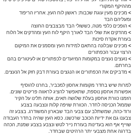
מההיקף המקורי
>
מכינים מעין עוגת שכבות: ראשון לוח העץ, אחריו הריפוד
ומעליהם הבד
>
הופכים כלפי מטה, כששולי הבד מבצבצים החוצה
>
מהדקים את שולי הבד לאורך היקף לוח העץ ומהדקים אל הלוח
בעזרת אקדח סיכות
>
מכינים שבלונה בהתאם למידות העץ ומסמנים את המיקום
הרצוי עבור הכפתורים
>
נועצים נעצים במקומות המיועדים לכפתורים או לעיטורים בהם
בחרתם.
>
מדביקים את הכפתורים או הנגצים בעזרת דבק חזק אל הנעצים.
למרות שיש בחדר מקומות אחסון למכביר, בחרנו להוסיף
אפשרות אחסון נוספת, שתאפשר להציג לראווה פריטים שונים.
הזמנו כוורת אחסון בעלת שלושה תאים, אותה תלינו על הקיר
שממול הכניסה לחדר. הכוורת שויפה קלות ונצבעה בצבע
ורוד-כהה, שמשתלב עם צבעי הבד שבארון המשודרג. בצבע זה
צבענו גם את ידיות הכוכב שרכשנו. כסא העץ שהיה בחדר העבודה
שוייף אף הוא בעדינות בעזרת נייר לטש ונצבע בצבע שמנת, הכהה
בדרגה אחת מצבעי יתר הרהיטים שבחדר.