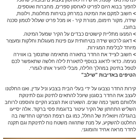
להפוך בבוא היום לפריט לאחסון ספרים, מחברות ואוספים.
>
חשוב למקם את המיטה במרחק בטיחות מחלונות, וילונות,
שידה, מקור חימום, מנורת קיר - או מכל פריט שעלול לטמון סכנה
בחובו.
>
המנעו מתליית קישוטים כבדים על הקיר שמעל המיטה.
>
דאגו לרכוש שידה בטיחותית עם פינות מעוגלות וחלקות ומעצור
מיוחד לבלימת המגירות.
>
חשוב לצייד את החדר בתאורה מתאימה שתנסוך בו אווירה
נעימה. כדאי לדאוג בנוסף לתאורת לילה חלשה שתאפשר לכם
לטפל בתינוק במהלך הלילה, מבלי להעיר אותו לגמרי.
הטיפים באדיבות "שילב"
קירות החדר נצבעו על ידי בעלי הבית בצבע וניל עדין, ואנו החלטנו
לעצב את החדר בסגנון שיוכל להתאים לתינוק וגם לתינוקת
וללוותם משך כמה שנים. השארנו את הצבע הקיים והוספנו לרוחב
השליש התחתון של הקיר עיטור בדוגמת פסי ברקוד. אלה יסייעו
בהגדלה ויזואלית של החלל, כמו גם רצפת הפרקט החדשה בה
החלטנו להשקיע, על מנת שתהווה משטח נוח לתינוקת וגם תקנה
לחדר מראה אחיד והומוגני.