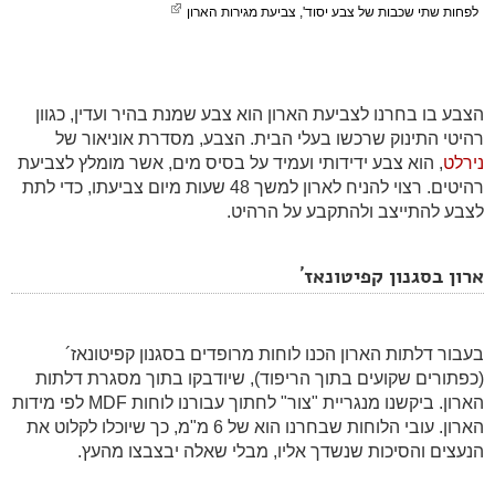
לפחות שתי שכבות של צבע יסוד', צביעת מגירות הארון
הצבע בו בחרנו לצביעת הארון הוא צבע שמנת בהיר ועדין, כגוון
רהיטי התינוק שרכשו בעלי הבית. הצבע, מסדרת אוניאור של
נירלט
, הוא צבע ידידותי ועמיד על בסיס מים, אשר מומלץ לצביעת
רהיטים. רצוי להניח לארון למשך 48 שעות מיום צביעתו, כדי לתת
לצבע להתייצב ולהתקבע על הרהיט.
ארון בסגנון קפיטונאז´
בעבור דלתות הארון הכנו לוחות מרופדים בסגנון קפיטונאז´
(כפתורים שקועים בתוך הריפוד), שיודבקו בתוך מסגרת דלתות
הארון. ביקשנו מנגריית "צור" לחתוך עבורנו לוחות MDF לפי מידות
הארון. עובי הלוחות שבחרנו הוא של 6 מ"מ, כך שיוכלו לקלוט את
הנעצים והסיכות שנשדך אליו, מבלי שאלה יבצבצו מהעץ.