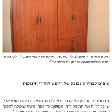
'מכיוון שהארון היה חשוב לבעלי הבית כשטח אחסון עיקרי, ובאין תקציב להחליפו בארון
חדש, החלטנו להשקיע בו חלק ניכר מהעבודה'
טיפים לבחירה נכונה של ריהוט לחדרי תינוקות
>
במסגרת התכנון המוקדם, כדאי לבחור מראש בריהוט מודולארי,
שיוכל ללוות את התינוק לזמן ממושך. לדוגמה, מיטה שיכולה להפוך
למיטת נוער קטנה, או שידה לאחסון צעצועים ובובות, שתוכל