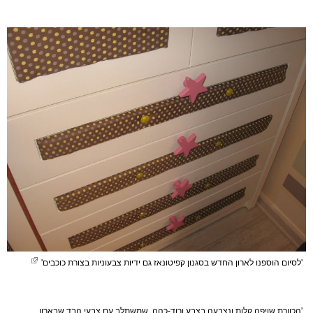
'לסיום הוספנו לארון החדש בסגנון קפיטונאז גם ידיות צבעוניות בצורת כוכבים'
'הכוורת שויפה קלות ונצבעה בצבע ורוד-כהה, שמשתלב עם צבעי הבד שבארון