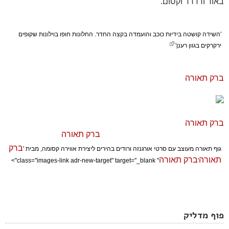
באור ורדרד וקסום.
'השידה קושטה בידיות כוכב והועמדה בקצה החדר. החלונות חופו בוילונות שקופים
ירקרקים בגוון רענן'
ברק תאורה
'' class="image-preview"
href="javascript:void(0);">
ברק תאורה
'' title='גוף תאורה מעוצב עם סרטי אורגנזה ורודים
בהירים ליצירת אווירה קסומה, מבית '
ברק תאורה
''>
ברק
גוף תאורה מעוצב עם סרטי אורגנזה ורודים בהירים ליצירת אווירה קסומה, מבית '
תאורה
ברק תאורה
'' class="images-link adr-new-target" target="_blank">
'
פוף מדליק