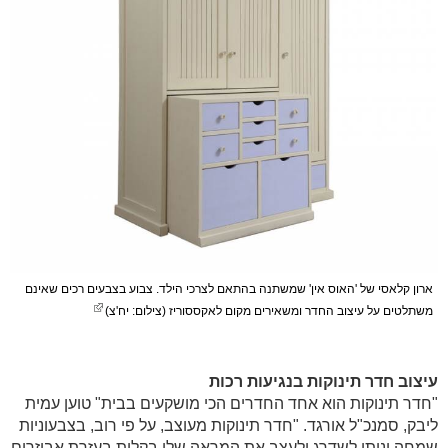
ארון קלאסי של 'האוס אין' שמשתנה בהתאם לצרכי הילד. צבוע בצבעים רכים שאינם
משתלטים על עיצוב החדר ומשאירים מקום לאקססוריז (צילום: יח'צ)
עיצוב חדר תינוקות בנגיעות רכות
"חדר תינוקות הוא אחד החדרים הכי מושקעים בבית" טוען עמית
ליבק, סמנכ"ל אורגד. "חדר תינוקות מעוצב, על פי רוב, בצבעוניות
שמחה וניתן לשדרג ולעצב את המראה שלו בקלות בעזרת אביזרים