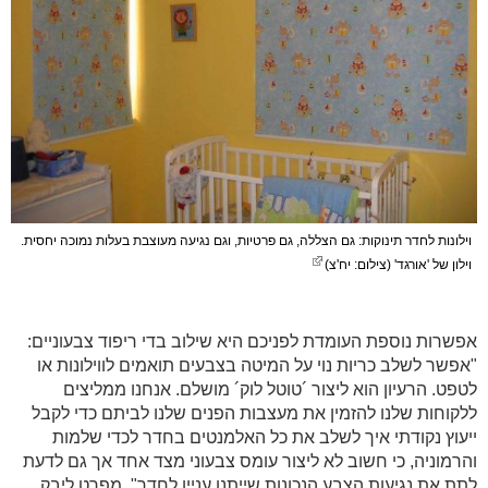
וילונות לחדר תינוקות: גם הצללה, גם פרטיות, וגם נגיעה מעוצבת בעלות נמוכה יחסית.
וילון של 'אורגד' (צילום: יח'צ)
אפשרות נוספת העומדת לפניכם היא שילוב בדי ריפוד צבעוניים:
"אפשר לשלב כריות נוי על המיטה בצבעים תואמים לווילונות או
לטפט. הרעיון הוא ליצור ´טוטל לוק´ מושלם. אנחנו ממליצים
ללקוחות שלנו להזמין את מעצבות הפנים שלנו לביתם כדי לקבל
ייעוץ נקודתי איך לשלב את כל האלמנטים בחדר לכדי שלמות
והרמוניה, כי חשוב לא ליצור עומס צבעוני מצד אחד אך גם לדעת
לתת את נגיעות הצבע הנכונות שייתנו עניין לחדר", מפרט ליבק.