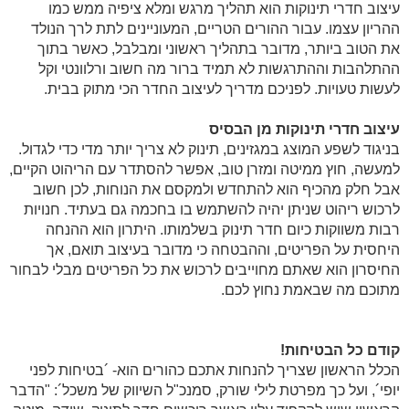
עיצוב חדרי תינוקות הוא תהליך מרגש ומלא ציפיה ממש כמו
ההריון עצמו. עבור ההורים הטריים, המעוניינים לתת לרך הנולד
את הטוב ביותר, מדובר בתהליך ראשוני ומבלבל, כאשר בתוך
ההתלהבות וההתרגשות לא תמיד ברור מה חשוב ורלוונטי וקל
לעשות טעויות. לפניכם מדריך לעיצוב החדר הכי מתוק בבית.
עיצוב חדרי תינוקות מן הבסיס
בניגוד לשפע המוצג במגזינים, תינוק לא צריך יותר מדי כדי לגדול.
למעשה, חוץ ממיטה ומזרן טוב, אפשר להסתדר עם הריהוט הקיים,
אבל חלק מהכיף הוא להתחדש ולמקסם את הנוחות, לכן חשוב
לרכוש ריהוט שניתן יהיה להשתמש בו בחכמה גם בעתיד. חנויות
רבות משווקות כיום חדר תינוק בשלמותו. היתרון הוא ההנחה
היחסית על הפריטים, וההבטחה כי מדובר בעיצוב תואם, אך
החיסרון הוא שאתם מחוייבים לרכוש את כל הפריטים מבלי לבחור
מתוכם מה שבאמת נחוץ לכם.
קודם כל הבטיחות!
הכלל הראשון שצריך להנחות אתכם כהורים הוא- ´בטיחות לפני
יופי´, ועל כך מפרטת לילי שורק, סמנכ"ל השיווק של משכל´: "הדבר