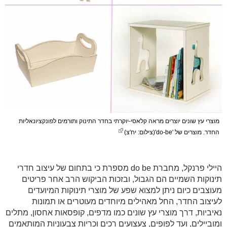
מוצרי עץ שונים יוצרים מראה קלאסי-יוקרתי בחדר התינוק ותורמים לפונקציונאליות
החדר. מוצרים של 'do-be'(צילום: יח'צ)
היילי פרנקל, מחברת do be מספרת כי בתחום של עיצוב חדרי
תינוקות השמיים הם הגבול, ובזכות הביקוש הרב אחר פריטים
מעוצבים כיום ניתן למצוא שפע של מוצרי תינוקות המיועדים
לעיצוב החדר, החל מאהילים מיוחדים מעוטרים או תמונות
נאיביות, דרך מוצרי עץ שונים כמו מדפים, קופסאות אחסון, מתלים
ומוביילים, ועד לפופים, צעצועים רכים וכריות צבעוניות המותאמים