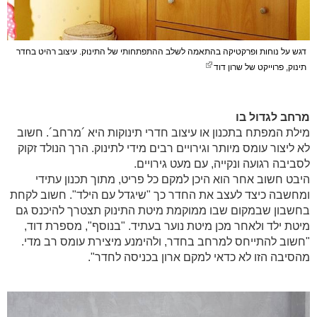
דגש על נוחות ופרקטיקה בהתאמה לשלב ההתפתחותי של התינוק. עיצוב רהיט בחדר
תינוק, פרוייקט של שרון דוד
מרחב לגדול בו
מילת המפתח בתכנון או עיצוב חדרי תינוקות היא ´מרחב´. חשוב
לא ליצור עומס מיותר וגירויים רבים מידי לתינוק. הרך הנולד זקוק
לסביבה רגועה ונקייה, עם מעט גירויים.
היבט חשוב אחר הוא היכן למקם כל פריט, מתוך תכנון עתידי
ומחשבה כיצד לעצב את החדר כך "שיגדל עם הילד". חשוב לקחת
בחשבון שבמקום שבו ממוקמת מיטת התינוק תצטרך להיכנס גם
מיטת ילד ולאחר מכן מיטת נוער בעתיד. "בנוסף", מספרת דוד,
"חשוב להתייחס למרחב בחדר, ולהימנע מיצירת עומס רב מדי.
מהסיבה הזו לא כדאי למקם ארון בכניסה לחדר".