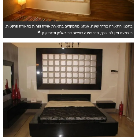
ש
הה
ש
מצ
חד
בי
בתכנון התאורה בחדר שינה, אנחנו מתמקדים בתאורת אוירה ופחות בתאורה פרקטית,
הש
כי כמעט ואין לה צורך, חדר שינה בעיצוב דבי זיגלמן ורינת קינן
נג
הפ
ממ
|
הת
לת
ה
וה
"ב
יש
אפ
מג
מא
בכ
הק
בת
או
הא