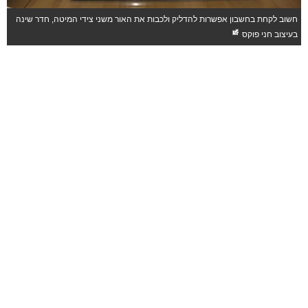
דר
חשוב לקחת בחשבון אפשרות להדליק ולכבות את האור משני צידי המיטה, חדר שינה
בר
בעיצוב חני פוקס
"ו
לק
בח
א
הר
ש
בנ
הז
בת
הת
וה
בע
בע
אי
לצ
הא
יה
יו