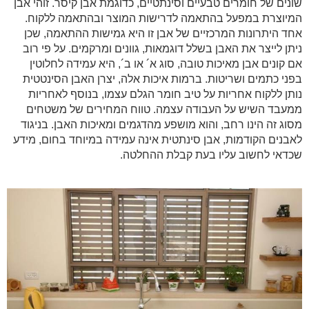
שונים של חומרים טבעיים וסינתטיים, כדוגמת אבן קיסר. זוהי אבן
המיוצרת במפעל בהתאמה לדרישות המוצר ובהתאמה ללקוח.
אחד היתרונות המרכזיים של אבן זו היא גמישות ההתאמה, שכן
ניתן לייצר את האבן בשלל דוגמאות, גוונים ומרקמים. על פי רוב
אם קונים אבן מאיכות טובה, סוג א´ או ב´, היא עמידה לחלוטין
בפני כתמים ושריטות. ברמות איכות אלה, יצרן האבן הסינטטית
נותן ללקוח אחריות על טיב חומר הגלם עצמו, בנוסף לאחריות
ממעבד השיש על העבודה עצמה. טווח המחירים של משטחים
מסוג זה הינו רחב, והוא מושפע מהדגמים ומאיכות האבן. בניגוד
לאבנים הקודמות, אבן סינתטית אינה עמידה במיוחד בחום, מידע
שכדאי לחשוב עליו בעת קבלת ההחלטה.