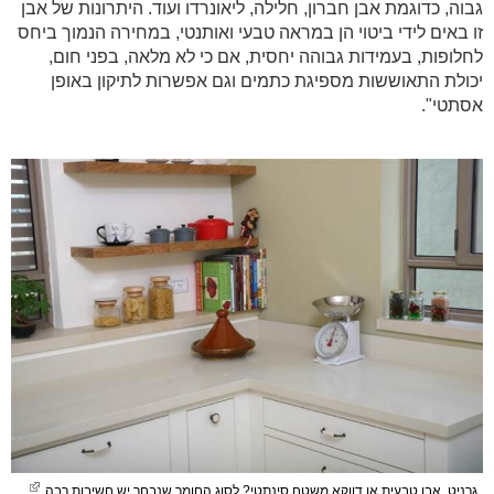
גבוה, כדוגמת אבן חברון, חלילה, ליאונרדו ועוד. היתרונות של אבן
זו באים לידי ביטוי הן במראה טבעי ואותנטי, במחירה הנמוך ביחס
לחלופות, בעמידות גבוהה יחסית, אם כי לא מלאה, בפני חום,
יכולת התאוששות מספיגת כתמים וגם אפשרות לתיקון באופן
אסתטי".
גרניט, אבן טבעית או דווקא משטח סינתטי? לסוג החומר שנבחר יש חשיבות רבה