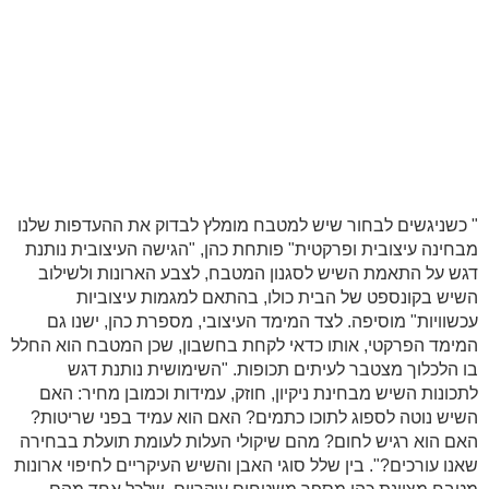
" כשניגשים לבחור שיש למטבח מומלץ לבדוק את ההעדפות שלנו
מבחינה עיצובית ופרקטית" פותחת כהן, "הגישה העיצובית נותנת
דגש על התאמת השיש לסגנון המטבח, לצבע הארונות ולשילוב
השיש בקונספט של הבית כולו, בהתאם למגמות עיצוביות
עכשוויות" מוסיפה. לצד המימד העיצובי, מספרת כהן, ישנו גם
המימד הפרקטי, אותו כדאי לקחת בחשבון, שכן המטבח הוא החלל
בו הלכלוך מצטבר לעיתים תכופות. "השימושית נותנת דגש
לתכונות השיש מבחינת ניקיון, חוזק, עמידות וכמובן מחיר: האם
השיש נוטה לספוג לתוכו כתמים? האם הוא עמיד בפני שריטות?
האם הוא רגיש לחום? מהם שיקולי העלות לעומת תועלת בבחירה
שאנו עורכים?". בין שלל סוגי האבן והשיש העיקריים לחיפוי ארונות