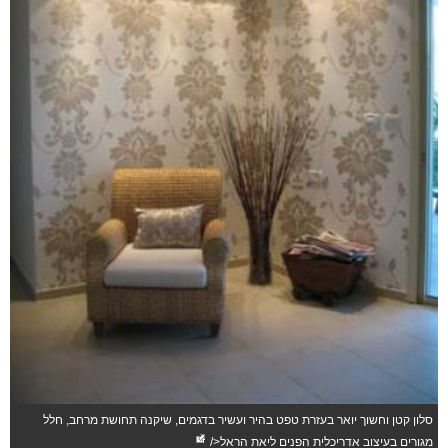
הס
הו
לל
ס
הח
הי
וה
במ
על
לה
ול
א
הא
וה
ש
די
וי
ע
זא
סלון קטן וחשוך יואר בעזרת טפט בהיר ועשיר בדגמים, שיקנה תחושת מרחב, חלל
לה
מגורים בעיצוב אדריכלית הפנים ליאת הראל</
פו