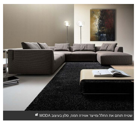
למ
א
הש
הנ
וה
המ
לו
לי
מע
מב
מ
הצ
"מ
צב
מס
כי
שטיח תוחם את החלל ומייצר אווירה חמה, סלון בעיצוב MODA
"ב
כל
הס