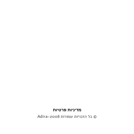
לש
נו
כנ
לפ
וי
וה
ש
ra
בפ
מדיניות פרטיות
© כל הזכויות שמורות Adira-2008