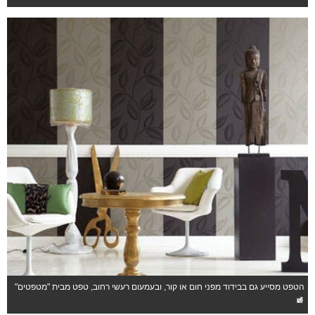
ונ
למ
כי
קי
מג
ר
ש
אפ
מב
גו
הצ
הט
הד
ומ
הט
הא
כך
שכ
הטפט מסייע גם בבידוד מפני חום או קור, ובעמעום רעשי רחוב, טפט מבית "מטפטים"
א
יכ