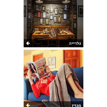
גלרייה
מגזין