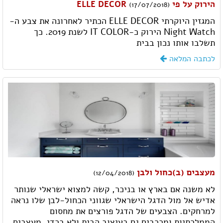
הירוק על פי ELLE DECOR
(17/07/2018)
המגזין היוקרתי ELLE DECOR הכתיר לאחרונה את צבע ה-
Night Watch הירוק כ-IT COLOR לשנת 2019. כך
תשלבו אותו נכון בבית
לכתבה המלאה
מעצבים (ב)כחול ולבן
(12/04/2018)
לא משנה אם בארץ או בניכר, קשה למצוא ישראלי שנותר
אדיש אל מול הדגל הישראלי שגווני הכחול-לבן שלו נראה
למרחקים. הצבעים של הדגל פורצים את מחסום
הממלכתיות ומככבים גם בעיצוב הבית ולא בכדי. מעצבים,