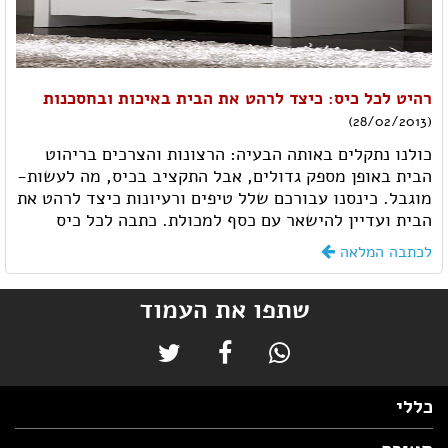
רהיט לכל כיס: כיצד לרהט את הבית באיכות ובחסכנות
(28/02/2013)
כולנו נתקלים באותה הבעיה: הרצונות והצרכים בריהוט
הבית באופן מספק גדולים, אבל התקציב בכיס, מה לעשות-
מוגבל. כינסנו עבורכם שלל טיפים ורעיונות כיצד לרהט את
הבית ועדיין להישאר עם כסף למכולת. כתבה לכל כיס
לכתבה המלאה
שתפו את העמוד
כללי