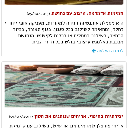
חמימות אדמדמה: עיצוב עם נחושת
(25/10/2015)
היא מסמלת אותנטיות וחזרה למקורות, מעניקה אופי ייחודי
לחלל, ומתאימה לשילוב בכל סגנון. כגוף תאורה, בכיור
הרחצה, כשילוב במתלים או ככלים לקישוט  הנחושת
מככבת כאלמנט עיצובי בולט בכל חדרי הבית
לכתבה המלאה
יצירתיות בחיפוי: אריחים שנותנים את הטון
(01/07/2015)
אריחי פורצלן שמדמים אבן או שיש, בשילוב עם קרמיקת