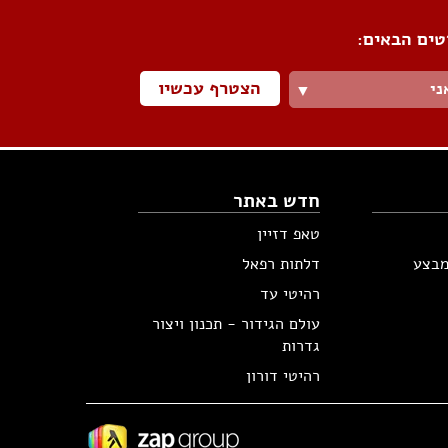
טים הבאים:
הצטרף עכשיו
ני
▼
חדש באתר
טאפ דזיין
מבצע
דלתות רפאל
רהיטי עד
עולם הגידור - תכנון ויצור
גדרות
רהיטי דורון