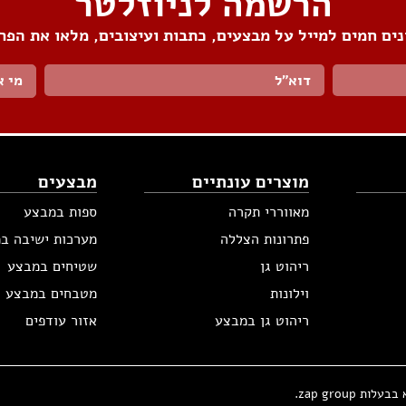
הרשמה לניוזלטר
ים חמים למייל על מבצעים, כתבות ועיצובים, מלאו את הפר
מי א
מוצרים עונתיים
מבצעים
מאווררי תקרה
ספות במבצע
פתרונות הצללה
מערכות ישיבה ב
ריהוט גן
שטיחים במבצע
וילונות
מטבחים במבצע
ריהוט גן במבצע
אזור עודפים
zap group.