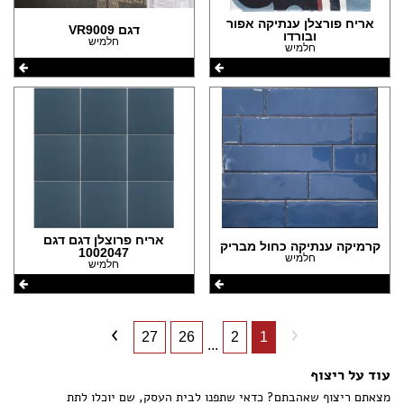
אריח פורצלן ענתיקה אפור
דגם VR9009
ובורדו
חלמיש
חלמיש
אריח פרוצלן דגם דגם
קרמיקה ענתיקה כחול מבריק
1002047
חלמיש
חלמיש
27
26
2
1
...
עוד על ריצוף
מצאתם ריצוף שאהבתם? כדאי שתפנו לבית העסק, שם יוכלו לתת