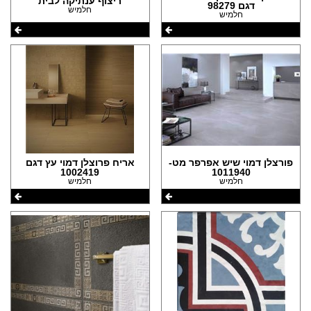
ריצוף ענתיקה לבית
דגם 98279
חלמיש
חלמיש
פורצלן דמוי שיש אפרפר מט-
אריח פרוצלן דמוי עץ דגם
1002419
1011940
חלמיש
חלמיש