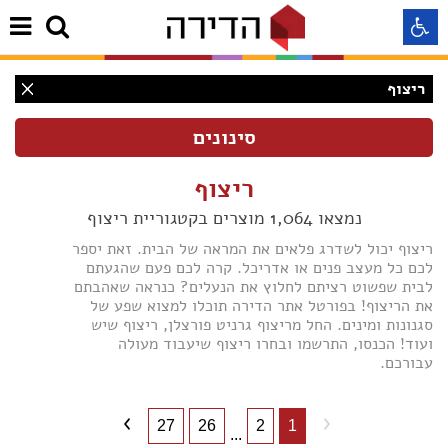
ריצוף
התאמה לקורא מסך
התאמה לעיוורי צבעים
ריצוף
נמצאו 1,064 מוצרים בקטגוריית ריצוף
התאמה לכבדי ראיה
ריצוף יכול לשדרג פלאים את המראה של הבית. זאת יספר
לכם כל מעצב פנים או אדריכל. קרה לכם פעם שהגעתם
תצוגה רגילה
לבית שפשוט רציתם לחלוץ את הנעלים? כנראה שאהבתם
את הריצוף! בפורטל אתר הדירה תוכלו למצוא שפע של
סגנונות ומינים. החל מריצוף גרניט פורצלן, ריצוף שיש
ועוד! הכנסו, התרשמו ובחרו ריצוף שיעבוד מעולה
הדגשת קישורים
עבורכם.
(1062)
Aא
(10)
Aא
(518)
Aא
(3)
27
26
2
1
...
(46)