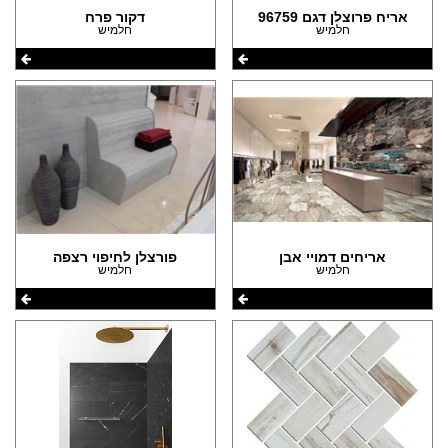
אריח פרוצלן דגם 96759
דקור פרח
חלמיש
חלמיש
אריחים דמויי אבן
פורצלן לחיפוי רצפה
חלמיש
חלמיש