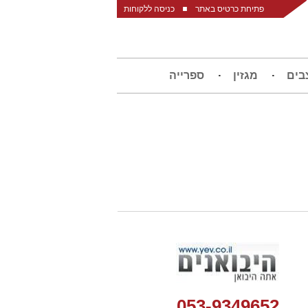
פתיחת כרטיס באתר
כניסה ללקוחות
בים
מגזין
ספרייה
053-9349652