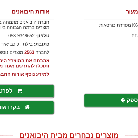
מעור
אודות היבואנים
חברת היבואנים מתמחה בי
כורסא מיוחד מעור, דגם K617 מסדרת כורסאות
מוצרים ברמה הגבוהה ביותר
נה.
טלפון:
053-9349652
כתובת:
בזלת , כוכב יאיר 
לחברה
2563
מוצרים נוספ
אהבתם את המוצר? היכנ
ותוכלו להתרשם מעוד מ
למידע נוסף אודות החבר
לפרט
לספק
בקרו או
מוצרים נבחרים מבית היבואנים