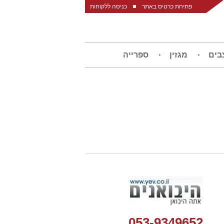
פתיחת כרטיס באתר
כניסה ללקוחות
בים
מגזין
ספרייה
053-9349652