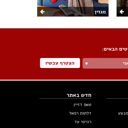
מגזין
טים הבאים:
הצטרף עכשיו
ני
▼
חדש באתר
טאפ דזיין
מבצע
דלתות רפאל
רהיטי עד