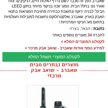
שאברב הפך זה מכבר לשם נרדף לאיכות חיים, לניקיון קל ונוח
ואוויר נקי בחלל הבית. המע' זוכה בניקוד מיוחד בתקן LEED
הבינל' לבניה ירוקה ונחשבת כבחירה מחויבת המציאות בתנאי
האבק בארץ. שאברב ואלקטרולוקס נחשבות למובילות העולמיות
בתחום מע' הניקוי המרכזיות !
כתובת :
הבאר, בצרה
לחברה
34
מוצרים נוספים באתר
לקטלוג המוצרים המלא >
למידע נוסף אודות שאברב - שואב אבק מרכזי >
לקטלוג המוצרי חשמל המלא
מוצרים נבחרים מבית
שאברב - שואב אבק
מרכזי