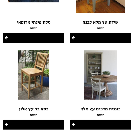
שידת עץ מלא לבנה
סלון פינתי מרוקאי
חותם
חותם
כוננית מדפים עץ מלא
כסא בר עץ אלון
חותם
חותם