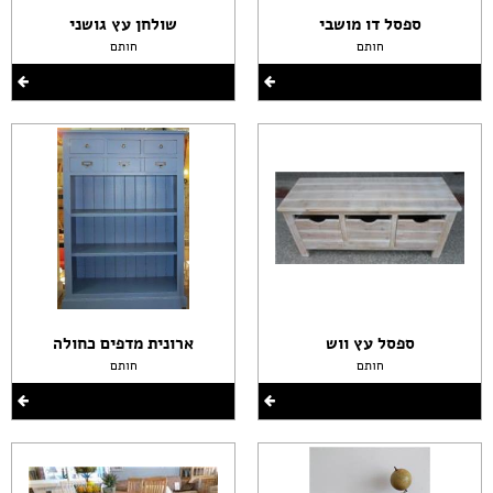
ספסל דו מושבי
שולחן עץ גושני
חותם
חותם
ספסל עץ ווש
ארונית מדפים כחולה
חותם
חותם