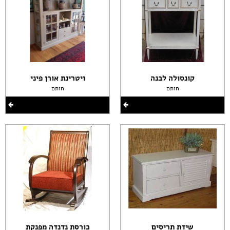
קונסולה לבנה
ויטרינת אורן פיני
חותם
חותם
שידת תריסים
כורסת נדנדה מפנקת