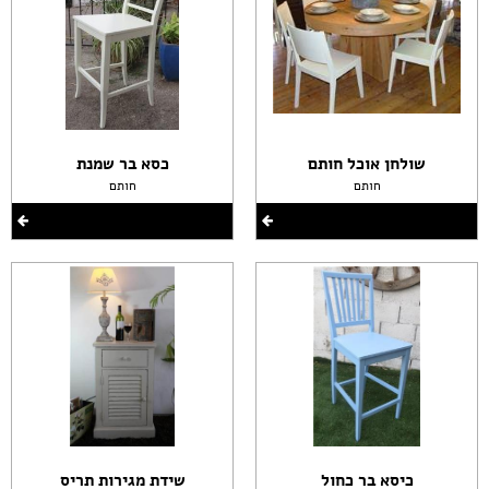
שולחן אוכל חותם
כסא בר שמנת
חותם
חותם
כיסא בר כחול
שידת מגירות תריס