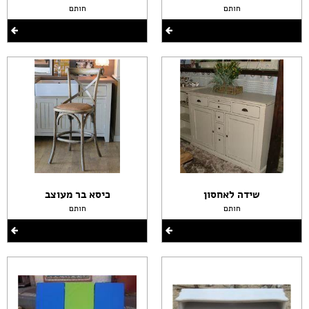
חותם
חותם
שידה לאחסון
כיסא בר מעוצב
חותם
חותם