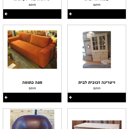
חותם
חותם
ויטרינה זכוכית לבית
ספה כתומה
חותם
חותם