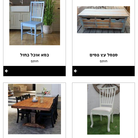
ספסל עץ פסים
כסא אוכל כחול
חותם
חותם