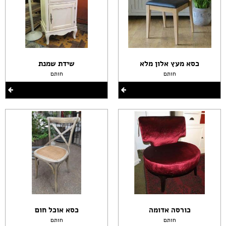
כסא מעץ אלון מלא
שידת שמנת
חותם
חותם
כורסה אדומה
כסא אוכל חום
חותם
חותם