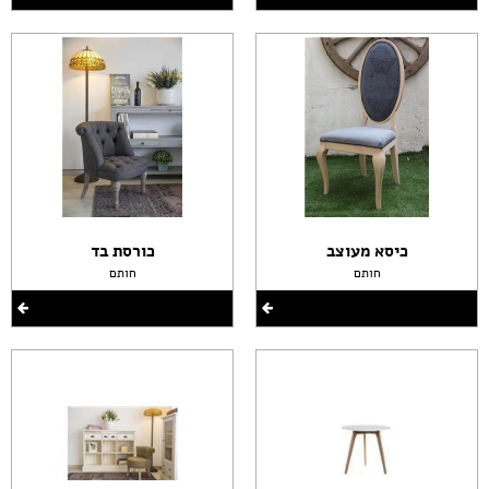
כיסא מעוצב
כורסת בד
חותם
חותם