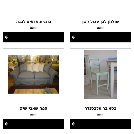
שולחן לבן עגול קטן
כוננית מדפים לבנה
חותם
חותם
כסא בר אלכסנדר
ספה שאבי שיק
חותם
חותם