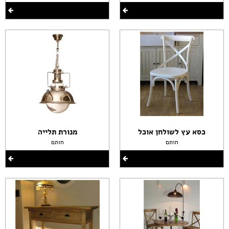
כסא עץ לשולחן אוכל
מנורת תלייה
חותם
חותם