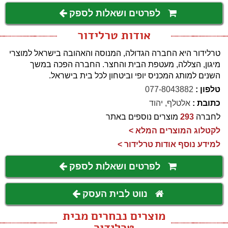
לפרטים ושאלות לספק
אודות טרלידור
טרלידור היא החברה הגדולה, המנוסה והאהובה בישראל למוצרי
מיגון, הצללה, מעטפת הבית והחצר. החברה הפכה במשך
השנים למותג המכניס יופי וביטחון לכל בית בישראל.
טלפון :
077-8043882
כתובת :
אלטלף, יהוד
לחברה
293
מוצרים נוספים באתר
לקטלוג המוצרים המלא >
למידע נוסף אודות טרלידור >
לפרטים ושאלות לספק
נווט לבית העסק
מוצרים נבחרים מבית
טרלידור