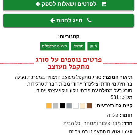
לפרטים ושאלות לספק
חייג לחנות
קטגוריות:
מיגון
סורגים
סורגים מתקפלים
פרטים נוספים על סורג
מתקפל מעוצב
תיאור המוצר:
סורג מתקפל מעוצב המצויד במערכת נעילה
בריחית מיוחדת וצילינדר ייחודי מבית חברת טרלידור..
סורג בעל מסילה עם פתחי ניקוז וניקוי עצמי ייחודי.
מק''ט: 531
קיים גם בצבעים:
חומר:
פלדה
חדר:
מבני ציבור ומסחר
,
כל הבית
1770
אנשים התעניינו במוצר זה