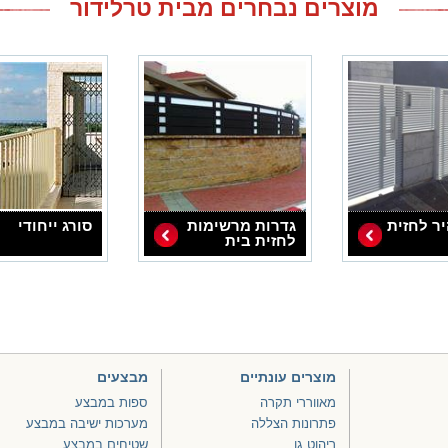
מוצרים נבחרים מבית טרלידור
ר לחזית
גדרות מרשימות
סורג ייחודי
לחזית בית
מוצרים עונתיים
מבצעים
מאווררי תקרה
ספות במבצע
פתרונות הצללה
מערכות ישיבה במבצע
ריהוט גן
שטיחים במבצע