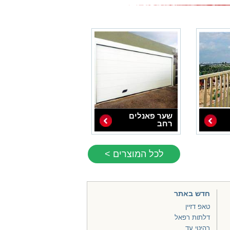
שער פאנלים
רחב
לכל המוצרים >
חדש באתר
טאפ דזיין
דלתות רפאל
רהיטי עד