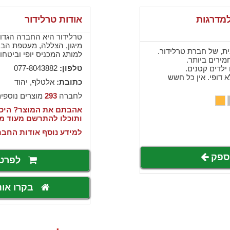
למדרגות
אודות טרלידור
טרלידור היא החברה הגדו
מיגון, הצללה, מעטפת הב
ת, של חברת טרלידור.
למותג המכניס יופי וביטחו
מירים ביותר.
טלפון:
077-8043882
ילדים קטנים.
 דופי. אין כל חשש
כתובת:
אלטלף, יהוד
לחברה
293
מוצרים נוספי
אהבתם את המוצר? היכנ
ותוכלו להתרשם מעוד מ
למידע נוסף אודות החבר
לספק
לפרט
בקרו או