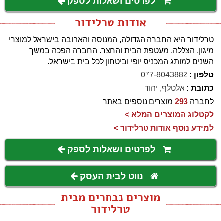
לפרטים ושאלות לספק
אודות טרלידור
טרלידור היא החברה הגדולה, המנוסה והאהובה בישראל למוצרי
מיגון, הצללה, מעטפת הבית והחצר. החברה הפכה במשך
השנים למותג המכניס יופי וביטחון לכל בית בישראל.
טלפון :
077-8043882
כתובת :
אלטלף, יהוד
לחברה
293
מוצרים נוספים באתר
לקטלוג המוצרים המלא >
למידע נוסף אודות טרלידור >
לפרטים ושאלות לספק
נווט לבית העסק
מוצרים נבחרים מבית
טרלידור