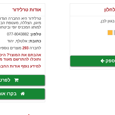
חלון
אודות טרלידור
טרלידור היא החברה הגדו
וון לבן,
מיגון, הצללה, מעטפת הב
למותג המכניס יופי וביטחו
טלפון:
077-8043882
כתובת:
אלטלף, יהוד
לחברה
293
מוצרים נוספי
אהבתם את המוצר? היכנ
ותוכלו להתרשם מעוד מ
לספק
למידע נוסף אודות החבר
לפרט
בקרו או