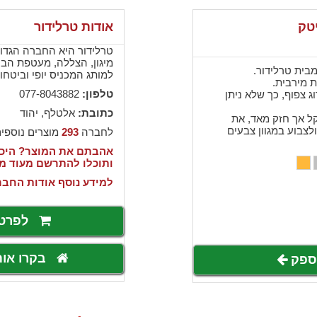
יטק
אודות טרלידור
טרלידור היא החברה הגדו
מיגון, הצללה, מעטפת הב
מבית טרלידור.
למותג המכניס יופי וביטחו
 מירבית.
טלפון:
077-8043882
ג צפוף, כך שלא ניתן
כתובת:
אלטלף, יהוד
קל אך חזק מאד, את
ולצבוע במגוון צבעים
לחברה
293
מוצרים נוספי
אהבתם את המוצר? היכנ
ותוכלו להתרשם מעוד מ
למידע נוסף אודות החבר
לפרט
בקרו או
לספק