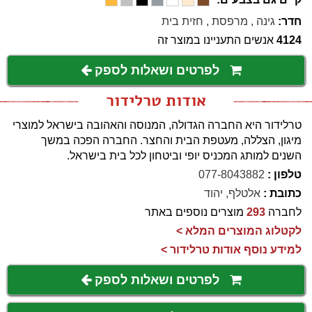
חדר:
גינה
,
מרפסת
,
חזית בית
4124
אנשים התעניינו במוצר זה
לפרטים ושאלות לספק
אודות טרלידור
טרלידור היא החברה הגדולה, המנוסה והאהובה בישראל למוצרי
מיגון, הצללה, מעטפת הבית והחצר. החברה הפכה במשך
השנים למותג המכניס יופי וביטחון לכל בית בישראל.
טלפון :
077-8043882
כתובת :
אלטלף, יהוד
לחברה
293
מוצרים נוספים באתר
לקטלוג המוצרים המלא >
למידע נוסף אודות טרלידור >
לפרטים ושאלות לספק