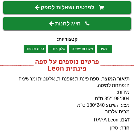
לפרטים ושאלות לספק
חייג לחנות
קטגוריות:
רהיטים
מערכות ישיבה
סלון פינתי
ספה נפתחת
פרטים נוספים על ספה
פינתית Leon
תיאור המוצר:
ספה פינתית אופנתית, אלגנטית ומרשימה
הנפתחת למיטה.
מידות:
304*198*85 ס''מ
מצע השינה: 240*130 ס''מ
מבית אלבור.
דגם:
RAYA Leon
חדר:
סלון