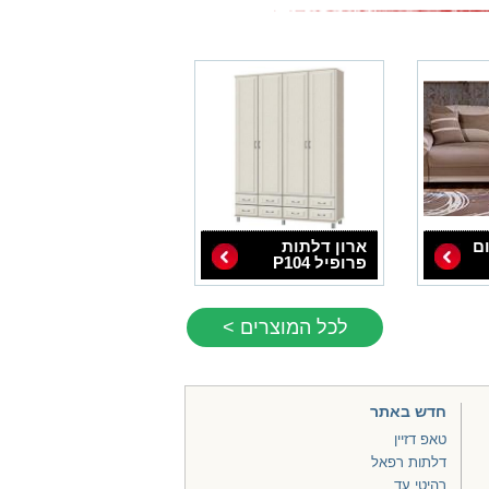
ם
ארון דלתות
פרופיל P104
לכל המוצרים >
חדש באתר
טאפ דזיין
דלתות רפאל
רהיטי עד