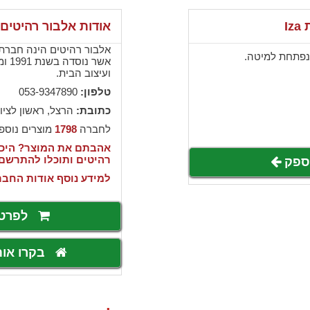
I
אודות אלבור רהיטים
אלבור רהיטים הינה חברת י
נפתחת למיטה.
אשר 
ועיצוב הבית.
טלפון:
053-9347890
כתובת:
הרצל, ראשון לציון
לחברה
1798
מוצרים נוספ
אהבתם את המוצר? היכנ
רהיטים ותוכלו להתרשם
לספק
למידע נוסף אודות החבר
לפרט
בקרו או