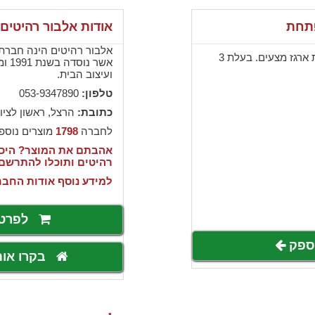
פתחת
אודות אלבור רהיטים
אלבור רהיטים הינה חברת י
ספה אדומה נפתחת, כוללת ארגז מצעים. בעלת 3
אשר 
ועיצוב הבית.
טלפון:
053-9347890
כתובת:
הרצל, ראשון לציון
לחברה
1798
מוצרים נוספ
אהבתם את המוצר? היכנ
רהיטים ותוכלו להתרשם
למידע נוסף אודות החבר
לפרט
לספק
בקרו או