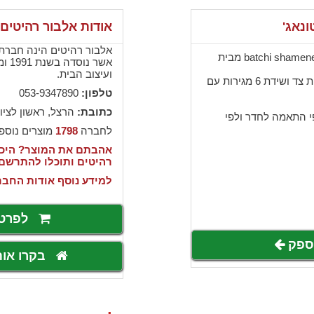
ונאג'
אודות אלבור רהיטים
אלבור רהיטים הינה חברת י
חדר שינה קפיטונאג' דגם batchi shamenet מבית
אשר 
ועיצוב הבית.
חדר שינה שמנת הכולל מיטה זוגית, 2 שידות צד ושידת 6 מגירות עם
טלפון:
053-9347890
כתובת:
הרצל, ראשון לציון
פי התאמה לחדר ולפי
לחברה
1798
מוצרים נוספ
אהבתם את המוצר? היכנ
רהיטים ותוכלו להתרשם
למידע נוסף אודות החבר
לפרט
לספק
בקרו או