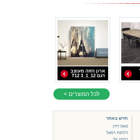
ארון הזזה מעוצב
דגם 12_1_3 T12
לכל המוצרים >
חדש באתר
טאפ דזיין
דלתות רפאל
רהיטי עד