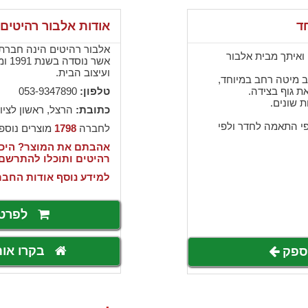
ד
אודות אלבור רהיטים
אלבור רהיטים הינה חברת י
 ואיתך מבית אלבור
אשר 
ועיצוב הבית.
ב מיטה רחב במיוחד,
טלפון:
053-9347890
 שונים.
כתובת:
הרצל, ראשון לציון
לפי התאמה לחדר ולפי
לחברה
1798
מוצרים נוספ
אהבתם את המוצר? היכנ
רהיטים ותוכלו להתרשם
למידע נוסף אודות החבר
לפרט
בקרו או
לספק