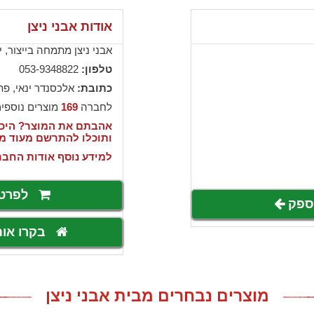
אודות אבני ניצן
אבני ניצן מתמחה בייצור, י
טלפון:
053-9348822
כתובת:
אלכסנדר ינאי, פת
לחברה
169
מוצרים נוספי
אהבתם את המוצר? היכנס
ותוכלו להתרשם מעוד מ
למידע נוסף אודות החבר
לפרט
לספק
בקרו או
מוצרים נבחרים מבית אבני ניצן