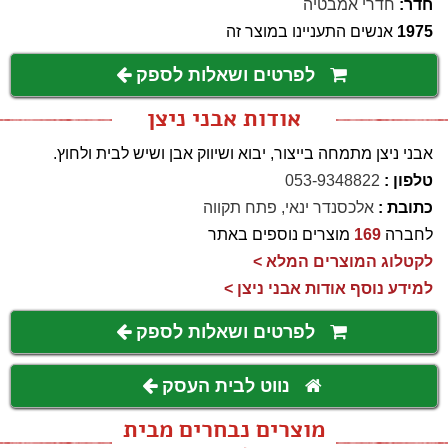
חדר:
חדרי אמבטיה
1975
אנשים התעניינו במוצר זה
לפרטים ושאלות לספק
אודות אבני ניצן
אבני ניצן מתמחה בייצור, יבוא ושיווק אבן ושיש לבית ולחוץ.
טלפון :
053-9348822
כתובת :
אלכסנדר ינאי, פתח תקווה
לחברה
169
מוצרים נוספים באתר
לקטלוג המוצרים המלא >
למידע נוסף אודות אבני ניצן >
לפרטים ושאלות לספק
נווט לבית העסק
מוצרים נבחרים מבית