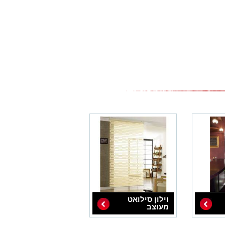
וילון סילואט
מעוצב