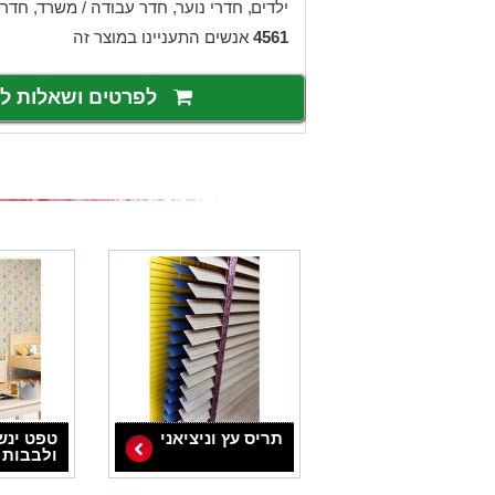
,
ילדים
,
חדרי נוער
,
חדר עבודה / משרד
חדרי
4561
אנשים התעניינו במוצר זה
לפרטים ושאלות 
תריס עץ וניציאני
טפט ינש
ולבבות 