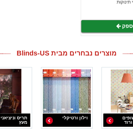
 תינוקות
לספק
מוצרים נבחרים מבית Blinds-US
ופים
וילון ורטיקלי
תריס וניציאני
ורוד
מעץ