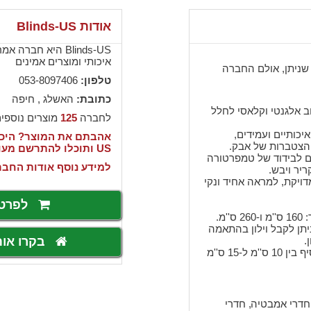
אודות Blinds-US
Blinds-US היא חב
איכותי ומוצרים אמינים
שניתן, אולם החברה
טלפון:
053-8097406
כתובת:
האשלג , חיפה
צוב אלגנטי וקלאסי לחלל
לחברה
125
מוצרים נוספי
איכותיים ועמידים,
 הצטברות של אבק.
US ותוכלו להתרשם מעוד מוצרים של החברה >>>
ם לבידוד של טמפרטורה
למידע נוסף אודות החבר
יר ויבש.
ויקת, למראה אחיד ונקי
לפרט
יתן לקבל וילון בהתאמה
בקרו או
* כאשר החלון הוא אינו חלון נישה, יש להוסיף בין 10 ס''מ ל-15 ס''מ
,
חדרי אמבטיה
חדרי