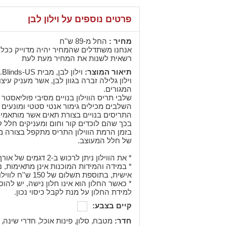
פרטים נוספים על וילון לבן
מחיר :
החל מ-89 ש''ח
אנחנו משתדלים שהמחיר יהיה מדוייק ככל 
רשאית לשנות את המחיר מעת לעת
תיאור המוצר:
וילון לבן, מבית Blinds-US.
וילון גלילה זברה בגוון לבן, אשר מעניק עי
המגורים.
שלבי תריס הווילון בנויים מסיבי פוליאסטר 
השלבים מכילים גימור אנטי סטטי ומונעים
התריסים בנויים בצורת תאים אשר מותאמי
בכך שהם לוכדים קור וחום ומעניקים חלל קר
בזמן הרמת הווילון התריס מתקפל בצורה מד
של חלל המעוצב.
* את הווילון ניתן לרכוש ב-2 דגמים של אורך: 160 ס''מ ו-260 ס''מ.
* במידה והמידות המוכנות אינן מתאימות, נ
אישית, בתוספת תשלום של 150 ש''ח לווילון.
למידת החלון על מנת לקבל כיסוי נכון.
קיים בצבע:
חדר:
,
מטבח
,
סלון
,
פינות אוכל
,
חדרי שינה