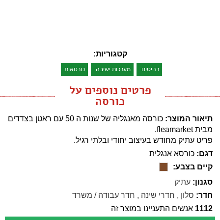
קטגוריות:
רהיטים
מערכות ישיבה
כורסאות
פרטים נוספים על
כורסה
תיאור המוצר:
כורסה מאנגליה של שנות ה 50 עם ראטן בצדדים
מבית fleamarket.
פריט עתיק מחודש בעיצוב יחודי ובלתי רגיל.
דגם:
כורסא אנגלית
קיים בצבע:
סגנון:
עתיק
חדר:
סלון
,
חדרי שינה
,
חדר עבודה / משרד
1112
אנשים התעניינו במוצר זה