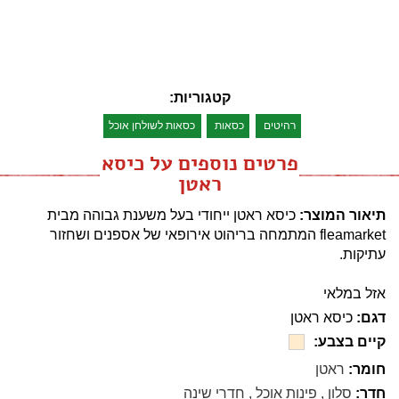
קטגוריות:
רהיטים
כסאות
כסאות לשולחן אוכל
פרטים נוספים על כיסא
ראטן
תיאור המוצר:
כיסא ראטן ייחודי בעל משענת גבוהה מבית
fleamarket המתמחה בריהוט אירופאי של אספנים ושחזור
עתיקות.
אזל במלאי
דגם:
כיסא ראטן
קיים בצבע:
חומר:
ראטן
חדר:
סלון
,
פינות אוכל
,
חדרי שינה