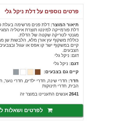
פרטים נוספים על דלת ניקל גלי
תיאור המוצר:
דלת פנים מרשימה בעלת פס
דלת פורמייקה למינטו תוצרת איטליה המגיע
מגנטי לטריקה שקטה של הדלת.
כוללת משקוף עץ אורן מלא, הלבשות שן מתכ
קיים במשקוף ישר קו אפס או עגול ובצבעים
הצבעים.
דגם: ניקל גלי
דגם:
ניקל גלי
קיים גם בצבעים:
חדר:
,
חדרי שינה
,
חדרי ילדים
,
חדרי נוער
חד
,
הבית
חדרי תינוקות
2641
אנשים התעניינו במוצר זה
לפרטים ושאלות 