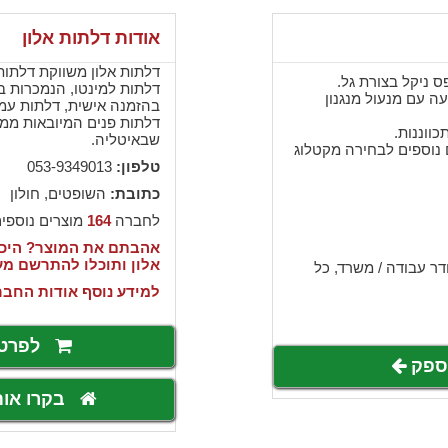
אודות דלתות אלון
דלתות אלון משווקת דלתות 
 ניקל בצורת גל.
דלתות למינטו, הנמכרות ב
ה עם מנעול מנגנון
בהזמנה אישית, דלתות עמיד
ווננות.
שבאיטליה.
 נוספים לבחירה מקטלוג
טלפון:
053-9349013
כתובת:
השופטים, חולון
לחברה
164
מוצרים נוספי
אהבתם את המוצר? היכנ
אלון ותוכלו להתרשם מ
,
ר עבודה / משרד
כל
למידע נוסף אודות החבר
לפרט
לספק
בקרו או