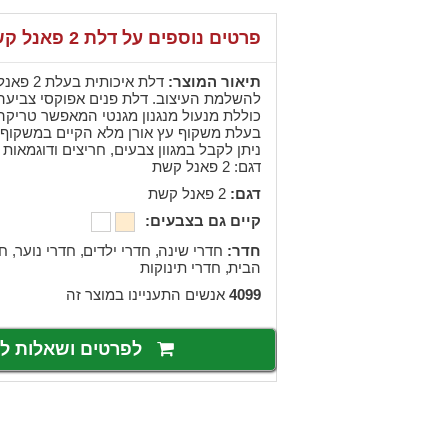
פרטים נוספים על דלת 2 פאנל קשת
תיאור המוצר:
דלת איכות
להשלמת העיצוב. דלת פנים אפוקסי צביעה 
כוללת מנעול מנגנון מגנטי המאפשר טריק
בעלת משקוף עץ אורן מלא הקיים במשקוף י
ניתן לקבל במגוון צבעים, חריצים ודוגמאות
דגם: 2 פאנל קשת
דגם:
2 פאנל קשת
קיים גם בצבעים:
חדר:
,
חדרי שינה
,
חדרי ילדים
,
חדרי נוער
חד
,
הבית
חדרי תינוקות
4099
אנשים התעניינו במוצר זה
לפרטים ושאלות 