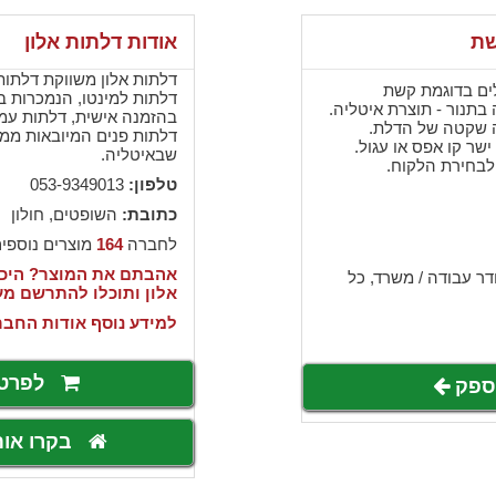
אודות דלתות אלון
דלתות אלון משווקת דלתות 
ית בעלת 2 פאנלים בדוגמת קשת
דלתות למינטו, הנמכרות ב
בתנור - תוצרת איטליה.
בהזמנה אישית, דלתות עמיד
ה שקטה של הדלת.
שר קו אפס או עגול.
שבאיטליה.
 לבחירת הלקוח.
טלפון:
053-9349013
כתובת:
השופטים, חולון
לחברה
164
מוצרים נוספי
אהבתם את המוצר? היכנ
,
ר עבודה / משרד
כל
אלון ותוכלו להתרשם מ
למידע נוסף אודות החבר
לפרט
לספק
בקרו או