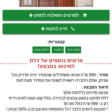
לפרטים ושאלות לספק
חייג לחנות
קטגוריות:
פתחי בית
דלתות
דלתות פנים
פרטים נוספים על דלת
למינטו במבצע!
מחיר :
999 ש''ח
אנחנו משתדלים שהמחיר יהיה מדוייק ככל
שניתן, אולם החברה רשאית לשנות את המחיר מעת לעת
תיאור המבצע :
מבצע מדהים בדלתות אלון!
דלת למינטו במגוון צבעים לבחירה, כולל קנט הגנה למים וידית
רק ב- 999 ש''ח כולל מע''מ!
* המבצע ליומים בלבד ! כל התוספות והעיצובים ב-50% הנחה !