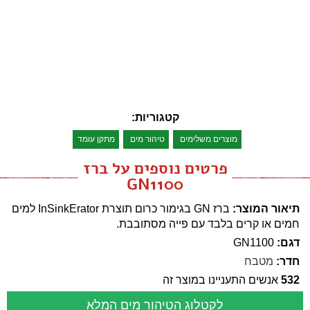
קטגוריות:
מוצרים משלימים
טיהור מים
מתקן עומד
פרטים נוספים על ברז
GN1100
תיאור המוצר:
ברז GN בגימור כרום תוצרת InSinkErator למים
חמים או קרים בלבד עם פייה מסתובבת.
דגם:
GN1100
חדר:
מטבח
532
אנשים התעניינו במוצר זה
לקטלוג הטיהור מים המלא