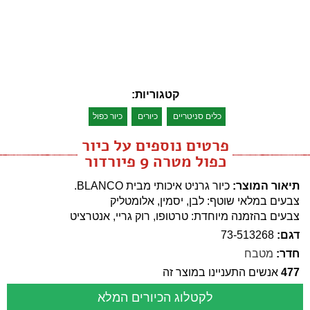
קטגוריות:
כלים סניטריים
כיורים
כיור כפול
פרטים נוספים על כיור
כפול מטרה 9 פיורדור
תיאור המוצר:
כיור גרניט איכותי מבית BLANCO.
צבעים במלאי שוטף: לבן, יסמין, אלומטליק
צבעים בהזמנה מיוחדת: טרטופו, רוק גריי, אנטרציט
דגם:
73-513268
חדר:
מטבח
477
אנשים התעניינו במוצר זה
לקטלוג הכיורים המלא