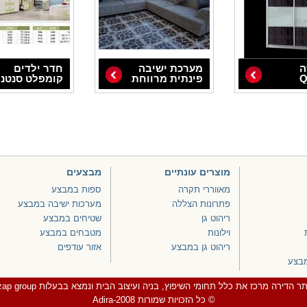
ה
מערכת ישיבה
חדר ילדים
Q
פינתית מרווחת
קומפלט סנטנ
מוצרים עונתיים
מבצעים
מאווררי תקרה
ספות במבצע
פתרונות הצללה
מערכות ישיבה במבצע
ריהוט גן
שטיחים במבצע
וילונות
מטבחים במבצע
ריהוט גן במבצע
אזור עודפים
מבצע
ר הדירה מרכז את כלל תחומי השיפוץ, בניה ועיצוב הבית ונמצא בבעלות zap group.
© כל הזכויות שמורות Adira-2008