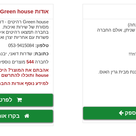
אודות Green house
Green house רה
מסורת של שירות ואיכות.
שניתן, אולם החברה
בחברה תמצאו רהיטים איכו
פשרות עם אחריות יצרן וא
טלפון:
053-9415084
כתובת:
שדרות דואני, יבנ
לחברה
544
מוצרים נוספי
נת מבית גרין האוס.
house ותוכלו להתרשם מעוד מוצרים של החברה >>>
למידע נוסף אודות החבר
לפרט
לספק
בקרו או