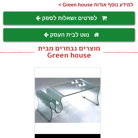
למידע נוסף אודות Green house >
לפרטים ושאלות לספק
נווט לבית העסק
מוצרים נבחרים מבית
Green house