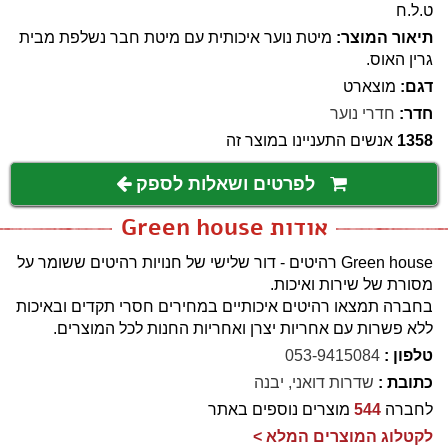
ט.ל.ח
תיאור המוצר:
מיטת נוער איכותית עם מיטת חבר נשלפת מבית
גרין האוס.
דגם:
מוצארט
חדר:
חדרי נוער
1358
אנשים התעניינו במוצר זה
לפרטים ושאלות לספק
אודות Green house
Green house רהיטים - דור שלישי של חנויות רהיטים ששומר על
מסורת של שירות ואיכות.
בחברה תמצאו רהיטים איכותיים במחירים חסרי תקדים ובאיכות
ללא פשרות עם אחריות יצרן ואחריות החנות לכל המוצרים.
טלפון :
053-9415084
כתובת :
שדרות דואני, יבנה
לחברה
544
מוצרים נוספים באתר
לקטלוג המוצרים המלא >