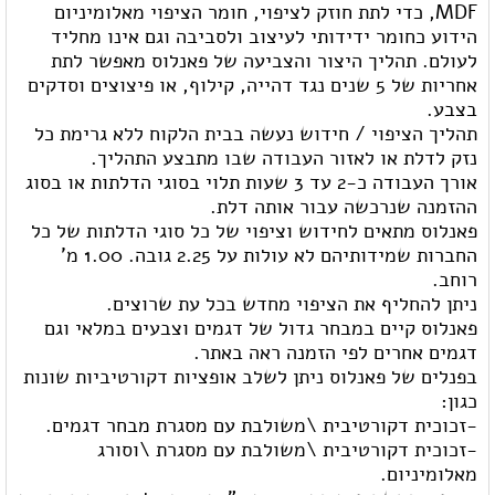
MDF, כדי לתת חוזק לציפוי, חומר הציפוי מאלומיניום
הידוע כחומר ידידותי לעיצוב ולסביבה וגם אינו מחליד
לעולם. תהליך היצור והצביעה של פאנלוס מאפשר לתת
אחריות של 5 שנים נגד דהייה, קילוף, או פיצוצים וסדקים
בצבע.
תהליך הציפוי / חידוש נעשה בבית הלקוח ללא גרימת כל
נזק לדלת או לאזור העבודה שבו מתבצע התהליך.
אורך העבודה כ-2 עד 3 שעות תלוי בסוגי הדלתות או בסוג
ההזמנה שנרכשה עבור אותה דלת.
פאנלוס מתאים לחידוש וציפוי של כל סוגי הדלתות של כל
החברות שמידותיהם לא עולות על 2.25 גובה. 1.00 מ'
רוחב.
ניתן להחליף את הציפוי מחדש בכל עת שרוצים.
פאנלוס קיים במבחר גדול של דגמים וצבעים במלאי וגם
דגמים אחרים לפי הזמנה ראה באתר.
בפנלים של פאנלוס ניתן לשלב אופציות דקורטיביות שונות
כגון:
-זכוכית דקורטיבית \משולבת עם מסגרת מבחר דגמים.
-זכוכית דקורטיבית \משולבת עם מסגרת \וסורג
מאלומיניום.