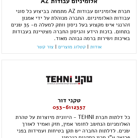
אלומיניום עבודות AZ
חברת אלומיניום עבודות AZ מתמחה בביצוע כל סוגי
עבודות האלומיניום. החברה מנוהלת על ידי אמנון
זהרנגי איש מקצוע בעל ניסון וותק למעלה מ- 35 שנים
בתחום. בזכות הידע והניסון החברה מצטיינת בעבודות
באיכות ושירות ברמה גבוהה מאוד.
אודות
|
קטלוג מוצרים
|
צור קשר
טקני דור
053-6112357
כל דלתות חברת TEHNI - היוונית מיוצרות על טהרת
האלומניום הנחשב לחומר אמין, חזק ואמיד לאורך
שנים. לדלתות החברה יש תקן בטיחות ועמידות בפני
פריצה ע"י מכון התקנים הגרמני.