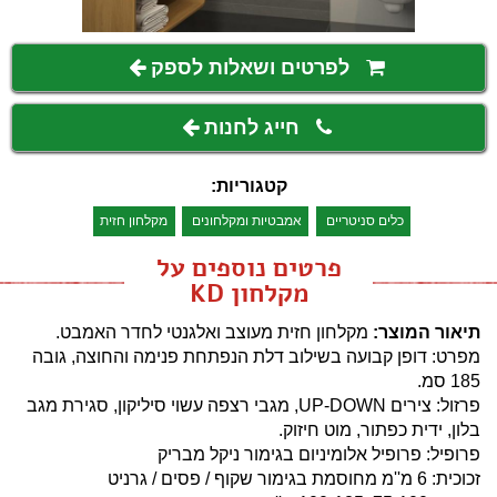
לפרטים ושאלות לספק
חייג לחנות
קטגוריות:
כלים סניטריים
אמבטיות ומקלחונים
מקלחון חזית
פרטים נוספים על
מקלחון KD
תיאור המוצר:
מקלחון חזית מעוצב ואלגנטי לחדר האמבט.
מפרט: דופן קבועה בשילוב דלת הנפתחת פנימה והחוצה, גובה
185 סמ.
פרזול: צירים UP-DOWN, מגבי רצפה עשוי סיליקון, סגירת מגב
בלון, ידית כפתור, מוט חיזוק.
פרופיל: פרופיל אלומיניום בגימור ניקל מבריק
זכוכית: 6 מ''מ מחוסמת בגימור שקוף / פסים / גרניט