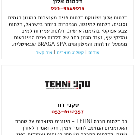
דלתות אלון
053-9349013
דלתות אלון משווקת דלתות פנים מעוצבות במגוון דגמים
וסוגים: דלתות למינטו, הנמכרות ביותר בישראל, דלתות
צבע אפוקסי בהזמנה אישית, דלתות עמידות למים
ומזיקי עץ, ועוד מגוון רחב של דלתות פנים המיובאות
ממפעל הדלתות והמשקופים BRAGA SPA שבאיטליה.
אודות
|
קטלוג מוצרים
|
צור קשר
טקני דור
053-6112357
כל דלתות חברת TEHNI - היוונית מיוצרות על טהרת
האלומניום הנחשב לחומר אמין, חזק ואמיד לאורך
שנים. לדלתות החברה יש תקן בטיחות ועמידות בפני