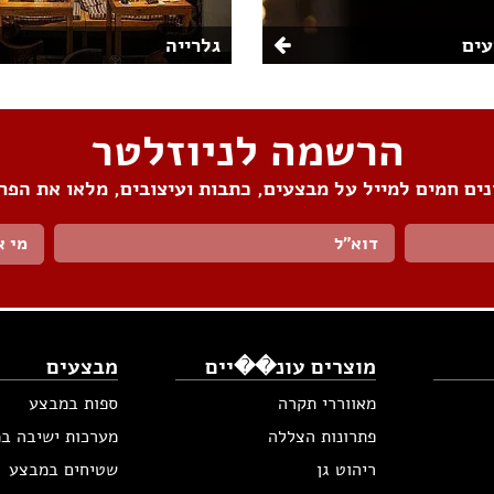
ים
גלרייה
הרשמה לניוזלטר
ים חמים למייל על מבצעים, כתבות ועיצובים, מלאו את הפר
מי א
מוצרים עונ��יים
מבצעים
מאווררי תקרה
ספות במבצע
פתרונות הצללה
מערכות ישיבה ב
ריהוט גן
שטיחים במבצע