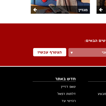
מגזין
טים הבאים:
הצטרף עכשיו
ני
▼
חדש באתר
טאפ דזיין
מבצע
דלתות רפאל
רהיטי עד