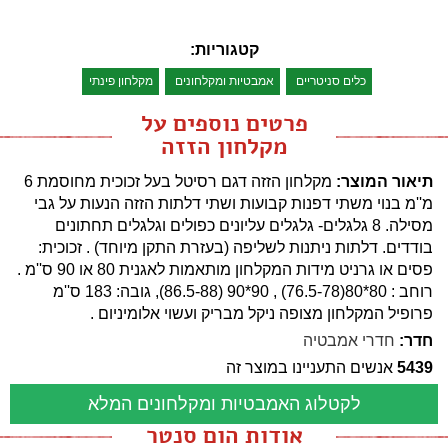
קטגוריות:
כלים סניטריים
אמבטיות ומקלחונים
מקלחון פינתי
פרטים נוספים על
מקלחון הזזה
תיאור המוצר:
מקלחון הזזה דגם רסיטל בעל זכוכית מחוסמת 6
מ''מ בנוי משתי דפנות קבועות ושתי דלתות הזזה הנעות על גבי
מסילה. 8 גלגלים- גלגלים עליונים כפולים וגלגלים תחתונים
בודדים. דלתות ניתנות לשליפה (בעזרת התקן מיוחד) . זכוכית:
פסים או גרניט מידות המקלחון מותאמות לאגנית 80 או 90 ס''מ .
רוחב : 80*80(76.5-78) , 90*90 (86.5-88), גובה: 183 ס''מ
פרופיל המקלחון מצופה ניקל מבריק ועשוי אלומיניום .
חדר:
חדרי אמבטיה
5439
אנשים התעניינו במוצר זה
לקטלוג האמבטיות ומקלחונים המלא
אודות הום סנטר